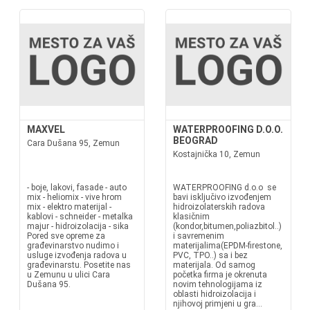
MAXVEL
WATERPROOFING D.O.O.
BEOGRAD
Cara Dušana 95, Zemun
Kostajnička 10, Zemun
- boje, lakovi, fasade - auto
WATERPROOFING d.o.o se
mix - heliomix - vive hrom
bavi isključivo izvođenjem
mix - elektro materijal -
hidroizolaterskih radova
kablovi - schneider - metalka
klasičnim
majur - hidroizolacija - sika
(kondor,bitumen,poliazbitol..)
Pored sve opreme za
i savremenim
građevinarstvo nudimo i
materijalima(EPDM-firestone,
usluge izvođenja radova u
PVC, TPO..) sa i bez
građevinarstu. Posetite nas
materijala. Od samog
u Zemunu u ulici Cara
početka firma je okrenuta
Dušana 95.
novim tehnologijama iz
oblasti hidroizolacija i
njihovoj primjeni u gra...