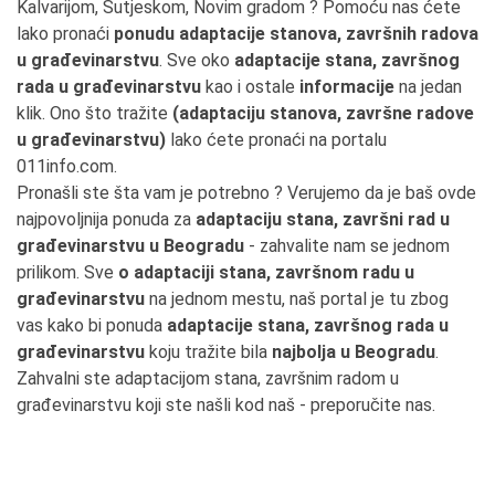
Kalvarijom, Sutjeskom, Novim gradom ? Pomoću nas ćete
lako pronaći
ponudu adaptacije stanova, završnih radova
u građevinarstvu
. Sve oko
adaptacije stana, završnog
rada u građevinarstvu
kao i ostale
informacije
na jedan
klik. Ono što tražite
(adaptaciju stanova, završne radove
u građevinarstvu)
lako ćete pronaći na portalu
011info.com.
Pronašli ste šta vam je potrebno ? Verujemo da je baš ovde
najpovoljnija ponuda za
adaptaciju stana, završni rad u
građevinarstvu u Beogradu
- zahvalite nam se jednom
prilikom. Sve
o adaptaciji stana, završnom radu u
građevinarstvu
na jednom mestu, naš portal je tu zbog
vas kako bi ponuda
adaptacije stana, završnog rada u
građevinarstvu
koju tražite bila
najbolja u Beogradu
.
Zahvalni ste adaptacijom stana, završnim radom u
građevinarstvu koji ste našli kod naš - preporučite nas.