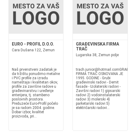
EURO - PROFIL D.O.O.
GRAĐEVINSKA FIRMA
TRAČ
Cara Dušana 122, Zemun
Lugarska 38, Zemun polje
Naš prvenstveni zadatak je
trach.junior@hotmail.comGRAĐEVI
da tržištu ponudimo metalne
FIRMA TRAČ OSNOVANA JE
i PVC profile za izradu
1995. GODINE - Grubi
nameštaja i kvalitetan okov,
građevinski radovi - Demit
profile za završne radove u
fasade - Izolaterski radovi -
građevinarstvu i uređenje
Završni radovi 1) gipsarski
enterijera, tj. stambeno
radovi 2) vodoinstalaterski
poslovnih prostora.
radovi 3) molerski 4)
Preduzeće Euro-Profil počelo
parketarski radovi 5)
je sa radom 2004. godine.
električarski radovi...
Dobar izbor, kvalitet
proizvoda, pri...