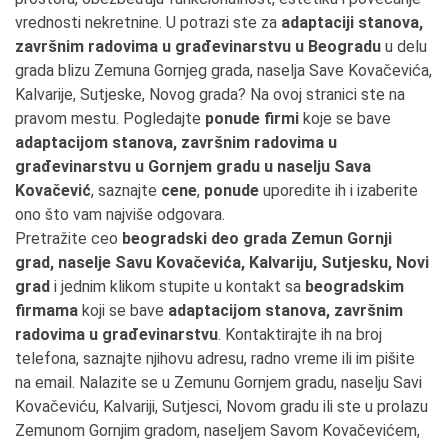
vrednosti nekretnine. U potrazi ste za
adaptaciji stanova,
završnim radovima u građevinarstvu u Beogradu
u delu
grada blizu Zemuna Gornjeg grada, naselja Save Kovačevića,
Kalvarije, Sutjeske, Novog grada? Na ovoj stranici ste na
pravom mestu. Pogledajte
ponude firmi
koje se bave
adaptacijom stanova, završnim radovima u
građevinarstvu u Gornjem gradu u naselju Sava
Kovačević
, saznajte
cene
,
ponude
uporedite ih i izaberite
ono što vam najviše odgovara.
Pretražite ceo
beogradski deo grada Zemun Gornji
grad, naselje Savu Kovačevića, Kalvariju, Sutjesku, Novi
grad
i jednim klikom stupite u kontakt sa
beogradskim
firmama
koji se bave
adaptacijom stanova, završnim
radovima u građevinarstvu
. Kontaktirajte ih na broj
telefona, saznajte njihovu adresu, radno vreme ili im pišite
na email. Nalazite se u Zemunu Gornjem gradu, naselju Savi
Kovačeviću, Kalvariji, Sutjesci, Novom gradu ili ste u prolazu
Zemunom Gornjim gradom, naseljem Savom Kovačevićem,