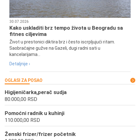
30.07.2026
Kako uskladiti brz tempo života u Beogradu sa
fitnes ciljevima
Život u prestonici diktira brz i često iscrpljujući ritam.
Saobraćajne gužve na Gazeli, dugi radni sati u
kancelarijama...
Detaljnije ›
OGLASI ZA POSAO
Higijeničarka,perač sudja
80.000,00 RSD
Pomoćni radnik u kuhinji
110.000,00 RSD
Ženski frizer/frizer početnik