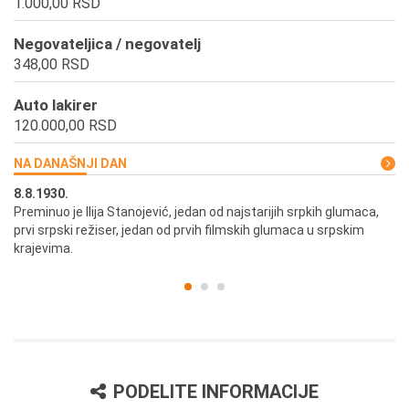
1.000,00 RSD
Negovateljica / negovatelj
348,00 RSD
Auto lakirer
120.000,00 RSD
NA DANAŠNJI DAN
8.8.1930.
8.
Preminuo je Ilija Stanojević, jedan od najstarijih srpkih glumaca,
U 
prvi srpski režiser, jedan od prvih filmskih glumaca u srpskim
krajevima.
PODELITE INFORMACIJE