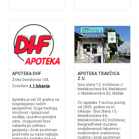
APOTEKA DHF
APOTEKA TRAVČICA
Z.U.
Živka Davidovića 108,
Siva stena 13, Voždovac //
Zvezdara
+ 1 lokacija
Medakovićeva 84, Medaković
// Medakovićeva 82, Medak
Apoteka je već 20 godina na
ZU Apoteka Travčica postoji
raspolaganju našim
od 2005. godine na tri
pacijentima. Duga tradicija,
lokacije:- Siva Stena 13,-
stručnost i ljubaznost
Medakovićeva 84,-
osoblja, izuzetno povoljne
Medakovićeva 82,Voždovac,
cene , mogucnost brze
BeogradPored izuzetne
nabavke po zahtevu
snabdevenosti lekovima i
pacijenta i širok asortiman
medicinskim sredstvima,
proizvoda su naša najbolja
nudimo i širok asortiman
preporuka.Apoteka ima na