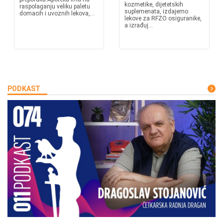
kozmetike, dijetetskih
raspolaganju veliku paletu
suplemenata, izdajemo
domacih i uvoznih lekova,...
lekove za RFZO osiguranike,
a izrađuj...
PODKAST