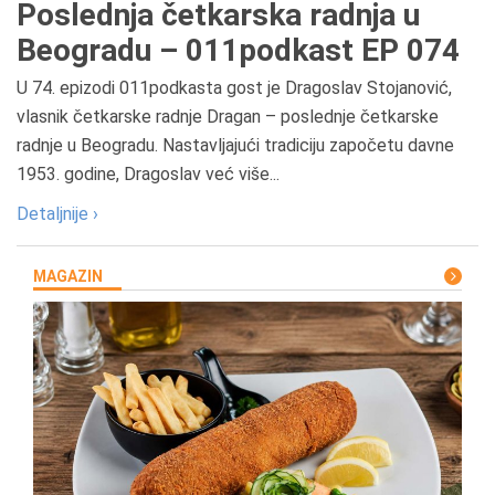
Poslednja četkarska radnja u
Beogradu – 011podkast EP 074
U 74. epizodi 011podkasta gost je Dragoslav Stojanović,
vlasnik četkarske radnje Dragan – poslednje četkarske
radnje u Beogradu. Nastavljajući tradiciju započetu davne
1953. godine, Dragoslav već više...
Detaljnije ›
MAGAZIN