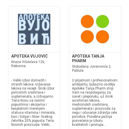
APOTEKA VUJOVIĆ
APOTEKA TANJA
PHARM
Kneza Višeslava 126,
Rakovica
Slobodana Jovanovića 2,
Palilula
- Veliki izbor domaćih i
U prijatnom i profesionalnom
stranih lekova- Izdavanje
ambijentu, ljubazno osoblje
lekova na recept- Širok izbor
Apoteke Tanja Pharm stoji
pomoćnih sredstava i
Vam na raspolaganju za
suplemenata, a izdvajamo
savet i preporuku, uz širok
Terra Novu sa čestim
asortiman lekova,
popustima i akcijama i
medicinskih sredstava,
besplatnim merenjem
suplemenata i proizvoda za
statusa vitamina i minerala,
negu i očuvanje zdravlja cele
kao i Solgar i Now- Svakog
porodice. Posebna pažnja
četvrtka 20% popusta Terra
posvećena je izboru
Novinih proizvoda- Veliki...
kvalitetnih i pristupa...