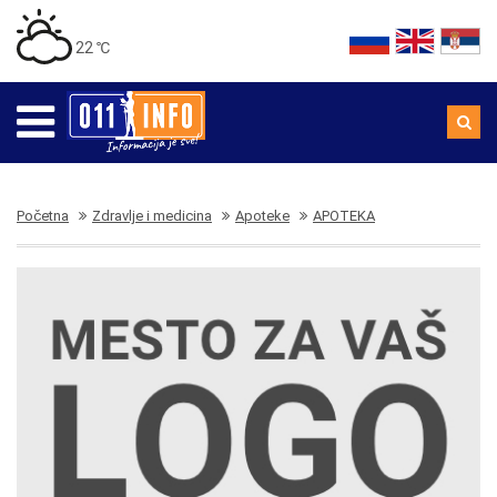
22 ℃
Početna
Zdravlje i medicina
Apoteke
APOTEKA