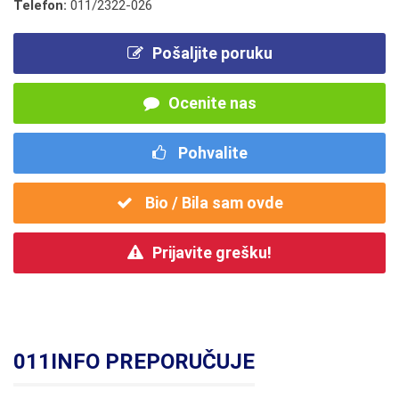
Telefon:
011/2322-026
Pošaljite poruku
Ocenite nas
Pohvalite
Bio / Bila sam ovde
Prijavite grešku!
011INFO PREPORUČUJE