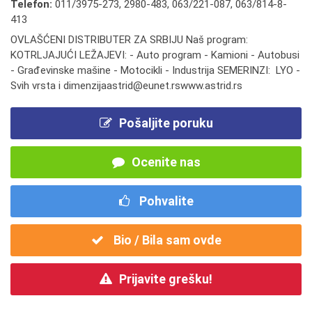
Telefon:
011/3975-273
,
2980-483
,
063/221-087
,
063/814-8-
413
OVLAŠĆENI DISTRIBUTER ZA SRBIJU Naš program:
KOTRLJAJUĆI LEŽAJEVI: - Auto program - Kamioni - Autobusi
- Građevinske mašine - Motocikli - Industrija SEMERINZI: LYO -
Svih vrsta i dimenzijaastrid@eunet.rswww.astrid.rs
Pošaljite poruku
Ocenite nas
Pohvalite
Bio / Bila sam ovde
Prijavite grešku!