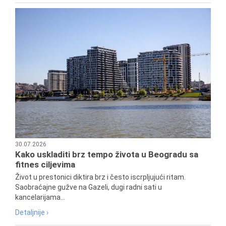
30.07.2026
Kako uskladiti brz tempo života u Beogradu sa
fitnes ciljevima
Život u prestonici diktira brz i često iscrpljujući ritam.
Saobraćajne gužve na Gazeli, dugi radni sati u
kancelarijama...
Detaljnije ›