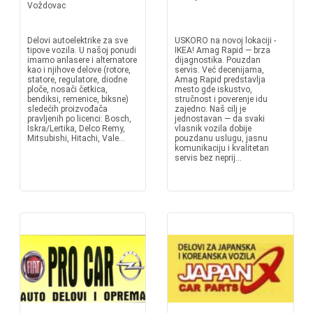
Voždovac
Delovi autoelektrike za sve
USKORO na novoj lokaciji -
tipove vozila. U našoj ponudi
IKEA! Amag Rapid — brza
imamo anlasere i alternatore
dijagnostika. Pouzdan
kao i njihove delove (rotore,
servis. Već decenijama,
statore, regulatore, diodne
Amag Rapid predstavlja
ploče, nosači četkica,
mesto gde iskustvo,
bendiksi, remenice, biksne)
stručnost i poverenje idu
sledećih proizvođača
zajedno. Naš cilj je
pravljenih po licenci: Bosch,
jednostavan — da svaki
Iskra/Lertika, Delco Remy,
vlasnik vozila dobije
Mitsubishi, Hitachi, Vale...
pouzdanu uslugu, jasnu
komunikaciju i kvalitetan
servis bez neprij...