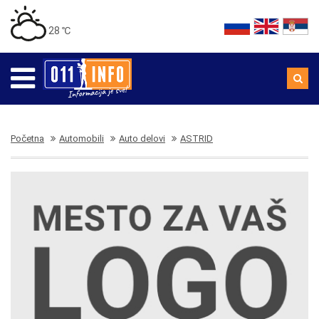
28 ℃
Početna
Automobili
Auto delovi
ASTRID