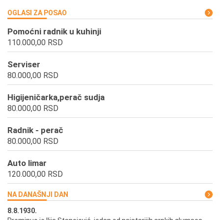
OGLASI ZA POSAO
Pomoćni radnik u kuhinji
110.000,00 RSD
Serviser
80.000,00 RSD
Higijeničarka,perač sudja
80.000,00 RSD
Radnik - perač
80.000,00 RSD
Auto limar
120.000,00 RSD
NA DANAŠNJI DAN
8.8.1930.
8.