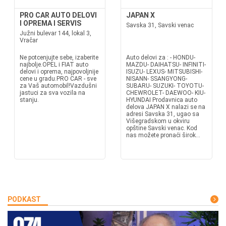
PRO CAR AUTO DELOVI
JAPAN X
I OPREMA I SERVIS
Savska 31, Savski venac
Južni bulevar 144, lokal 3,
Vračar
Ne potcenjujte sebe, izaberite
Auto delovi za : - HONDU-
najbolje.OPEL i FIAT auto
MAZDU- DAIHATSU- INFINITI-
delovi i oprema, najpovoljnije
ISUZU- LEXUS- MITSUBISHI-
cene u gradu.PRO CAR - sve
NISANN- SSANGYONG-
za Vaš automobil!Vazdušni
SUBARU- SUZUKI- TOYOTU-
jastuci za sva vozila na
CHEWROLET- DAEWOO- KIU-
stanju.
HYUNDAI Prodavnica auto
delova JAPAN X nalazi se na
adresi Savska 31, ugao sa
Višegradskom u okviru
opštine Savski venac. Kod
nas možete pronaći širok...
PODKAST