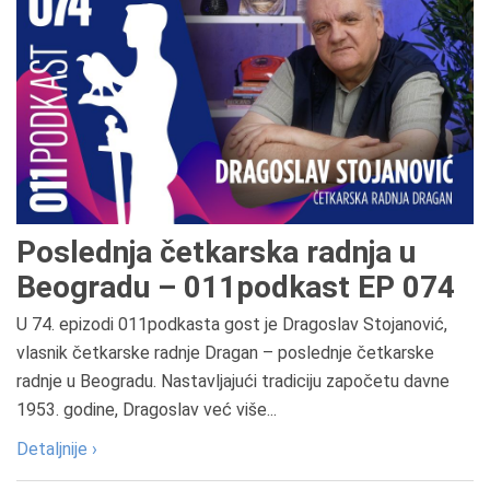
Poslednja četkarska radnja u
Beogradu – 011podkast EP 074
U 74. epizodi 011podkasta gost je Dragoslav Stojanović,
vlasnik četkarske radnje Dragan – poslednje četkarske
radnje u Beogradu. Nastavljajući tradiciju započetu davne
1953. godine, Dragoslav već više...
Detaljnije ›