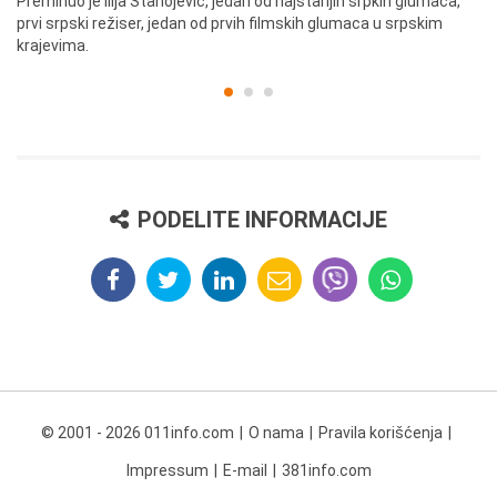
Preminuo je Ilija Stanojević, jedan od najstarijih srpkih glumaca,
U 
prvi srpski režiser, jedan od prvih filmskih glumaca u srpskim
krajevima.
PODELITE INFORMACIJE
© 2001 - 2026 011info.com
O nama
Pravila korišćenja
Impressum
E-mail
381info.com