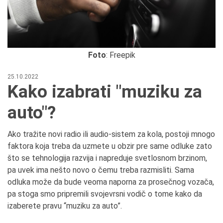
Foto
: Freepik
25.10.2022
Kako izabrati "muziku za
auto"?
Ako tražite novi radio ili audio-sistem za kola, postoji mnogo
faktora koja treba da uzmete u obzir pre same odluke zato
što se tehnologija razvija i napreduje svetlosnom brzinom,
pa uvek ima nešto novo o čemu treba razmisliti. Sama
odluka može da bude veoma naporna za prosečnog vozača,
pa stoga smo pripremili svojevrsni vodič o tome kako da
izaberete pravu “muziku za auto”.