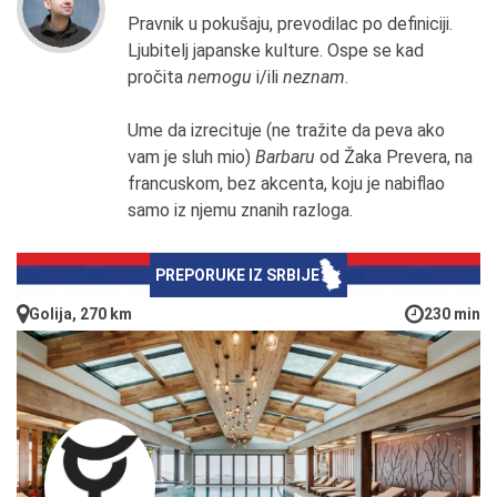
Pravnik u pokušaju, prevodilac po definiciji.
Ljubitelj japanske kulture. Ospe se kad
pročita
nemogu
i/ili
neznam
.
Ume da izrecituje (ne tražite da peva ako
vam je sluh mio)
Barbaru
od Žaka Prevera, na
francuskom, bez akcenta, koju je nabiflao
samo iz njemu znanih razloga.
PREPORUKE IZ SRBIJE
Golija, 270 km
230 min