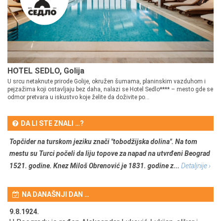
HOTEL SEDLO, Golija
U srcu netaknute prirode Golije, okružen šumama, planinskim vazduhom i
pejzažima koji ostavljaju bez daha, nalazi se Hotel Sedlo**** – mesto gde se
odmor pretvara u iskustvo koje želite da doživite po...
DA LI STE ZNALI …?
Topčider na turskom jeziku znači "tobodžijska dolina". Na tom
mestu su Turci počeli da liju topove za napad na utvrđeni Beograd
1521. godine. Knez Miloš Obrenović je 1831. godine z...
Detaljnije ›
NA DANAŠNJI DAN …
9.8.1924.
9.