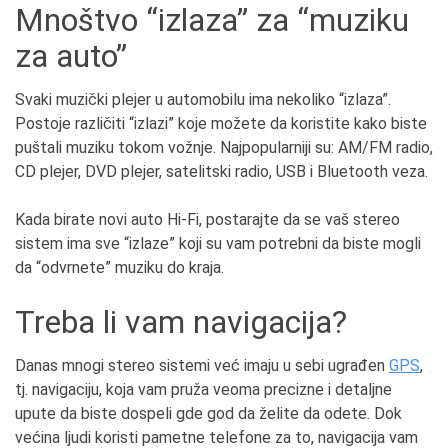
Mnoštvo “izlaza” za “muziku
za auto”
Svaki muzički plejer u automobilu ima nekoliko “izlaza”.
Postoje različiti “izlazi” koje možete da koristite kako biste
puštali muziku tokom vožnje. Najpopularniji su: AM/FM radio,
CD plejer, DVD plejer, satelitski radio, USB i Bluetooth veza.
Kada birate novi auto Hi-Fi, postarajte da se vaš stereo
sistem ima sve “izlaze” koji su vam potrebni da biste mogli
da “odvrnete” muziku do kraja.
Treba li vam navigacija?
Danas mnogi stereo sistemi već imaju u sebi ugrađen
GPS
,
tj. navigaciju, koja vam pruža veoma precizne i detaljne
upute da biste dospeli gde god da želite da odete. Dok
većina ljudi koristi pametne telefone za to, navigacija vam