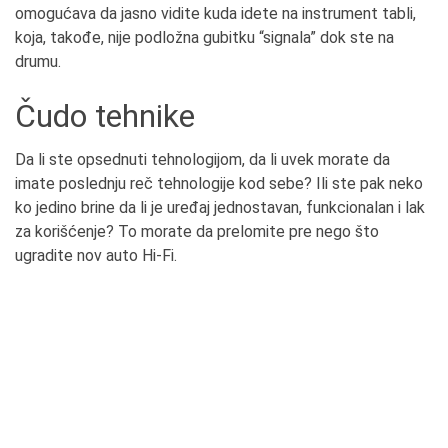
omogućava da jasno vidite kuda idete na instrument tabli,
koja, takođe, nije podložna gubitku “signala” dok ste na
drumu.
Čudo tehnike
Da li ste opsednuti tehnologijom, da li uvek morate da
imate poslednju reč tehnologije kod sebe? Ili ste pak neko
ko jedino brine da li je uređaj jednostavan, funkcionalan i lak
za korišćenje? To morate da prelomite pre nego što
ugradite nov auto Hi-Fi.