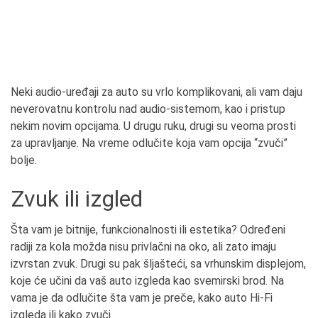
Neki audio-uređaji za auto su vrlo komplikovani, ali vam daju
neverovatnu kontrolu nad audio-sistemom, kao i pristup
nekim novim opcijama. U drugu ruku, drugi su veoma prosti
za upravljanje. Na vreme odlučite koja vam opcija “zvuči”
bolje.
Zvuk ili izgled
Šta vam je bitnije, funkcionalnosti ili estetika? Određeni
radiji za kola možda nisu privlačni na oko, ali zato imaju
izvrstan zvuk. Drugi su pak šljašteći, sa vrhunskim displejom,
koje će učini da vaš auto izgleda kao svemirski brod. Na
vama je da odlučite šta vam je preče, kako auto Hi-Fi
izgleda ili kako zvuči.