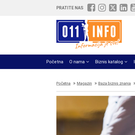
PRATITE NAS
Početna
O nama
Biznis katalog
Početna
Magazin
Baza biznis znanja