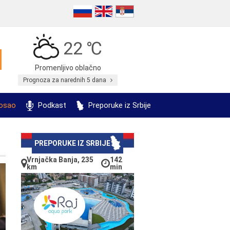
22 ℃
Promenljivo oblačno
Prognoza za narednih 5 dana
posao
Podkast
Preporuke iz Srbije
PREPORUKE IZ SRBIJE
Vrnjačka Banja, 235
142
km
min