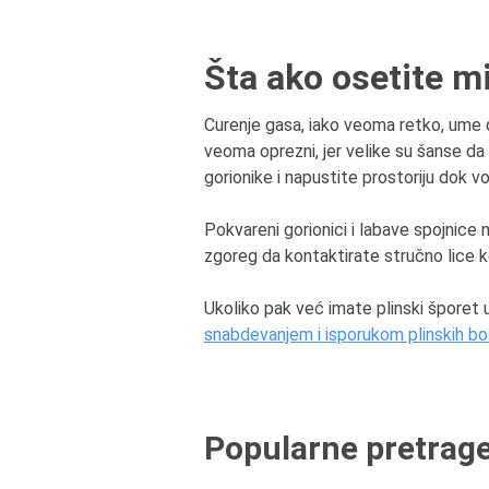
Šta ako osetite mi
Curenje gasa, iako veoma retko, ume d
veoma oprezni, jer velike su šanse da 
gorionike i napustite prostoriju dok v
Pokvareni gorionici i labave spojnice n
zgoreg da kontaktirate stručno lice ko
Ukoliko pak već imate plinski šporet
snabdevanjem i isporukom plinskih b
Popularne pretrag