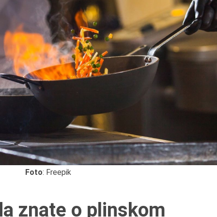
Foto
: Freepik
8.8.2013.
da znate o plinskom
Preminuo je Dejan Kosa
istoričar filma, filmski re