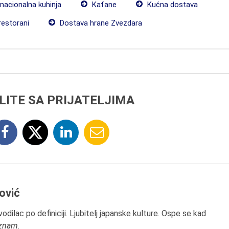
nacionalna kuhinja
Kafane
Kućna dostava
 restorani
Dostava hrane Zvezdara
LITE SA PRIJATELJIMA
ović
odilac po definiciji. Ljubitelj japanske kulture. Ospe se kad
znam
.