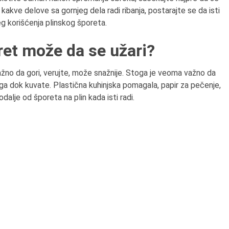
 kakve delove sa gornjeg dela radi ribanja, postarajte se da isti
g korišćenja plinskog šporeta.
ret može da se užari?
nažno da gori, verujte, može snažnije. Stoga je veoma važno da
ega dok kuvate. Plastična kuhinjska pomagala, papir za pečenje,
dalje od šporeta na plin kada isti radi.