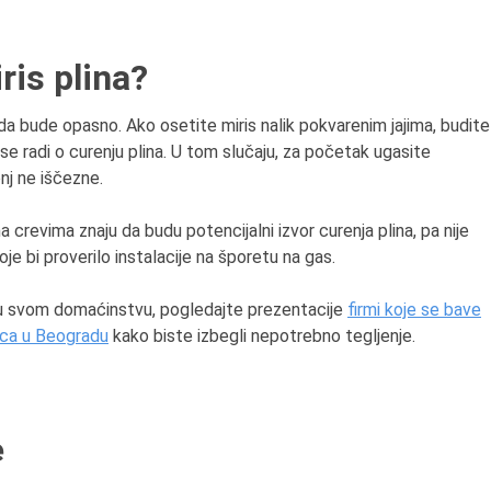
ris plina?
a bude opasno. Ako osetite miris nalik pokvarenim jajima, budite
se radi o curenju plina. U tom slučaju, za početak ugasite
onj ne iščezne.
a crevima znaju da budu potencijalni izvor curenja plina, pa nije
je bi proverilo instalacije na šporetu na gas.
 u svom domaćinstvu, pogledajte prezentacije
firmi koje se bave
oca u Beogradu
kako biste izbegli nepotrebno tegljenje.
e