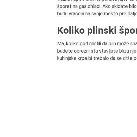
šporet na gas ohladi. Ako skidate bilo
budu vraćeni na svoje mesto pre dalje
Koliko plinski špo
Ma, koliko god mislili da plin može s
budete oprezni šta stavljate blizu nj
kuhinjske krpe bi trebalo da se drže po