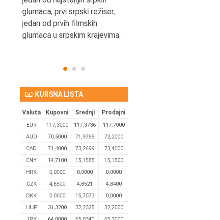
eta
glumaca, prvi srpski režiser,
jedan od prvih filmskih
glumaca u srpskim krajevima.
KURSNA LISTA
Valuta
Kupovni
Srednji
Prodajni
EUR
117,3000
117,3736
117,7000
AUD
70,5000
71,9765
72,2000
CAD
71,4000
73,2699
73,4000
CNY
14,7100
15,1585
15,1500
HRK
0,0000
0,0000
0,0000
CZK
4,6500
4,8521
4,8400
DKK
0.0000
15,7073
0,0000
HUF
31,3200
32,2325
32,2000
JPY
64,0000
65,0340
65,3000