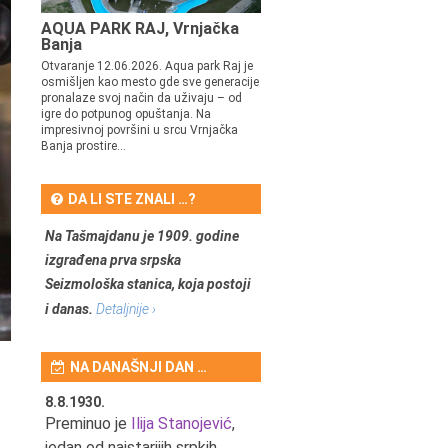
AQUA PARK RAJ, Vrnjačka
Banja
Otvaranje 12.06.2026. Aqua park Raj je
osmišljen kao mesto gde sve generacije
pronalaze svoj način da uživaju – od
igre do potpunog opuštanja. Na
impresivnoj površini u srcu Vrnjačka
Banja prostire...
DA LI STE ZNALI …?
Na Tašmajdanu je 1909. godine
izgrađena prva srpska
Seizmološka stanica, koja postoji
i danas.
Detaljnije ›
NA DANAŠNJI DAN …
8.8.1930.
8.8.1898.
nović,
Preminuo je
Ilija Stanojević
,
U Beogradu je rođen Pavle
ditelj,
jedan od najstarijih srpkih
Bihalji, književnik i izdavač.