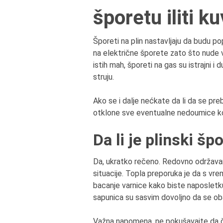
šporetu iliti k
Šporeti na plin nastavljaju da budu po
na električne šporete zato što nude 
istih mah, šporeti na gas su istrajni 
struju.
Ako se i dalje nećkate da li da se pr
otklone sve eventualne nedoumice k
Da li je plinski š
Da, ukratko rečeno. Redovno održavanj
situacije. Topla preporuka je da s vr
bacanje varnice kako biste naposletku
sapunica su sasvim dovoljno da se oba
Važna napomena, ne pokušavajte da č