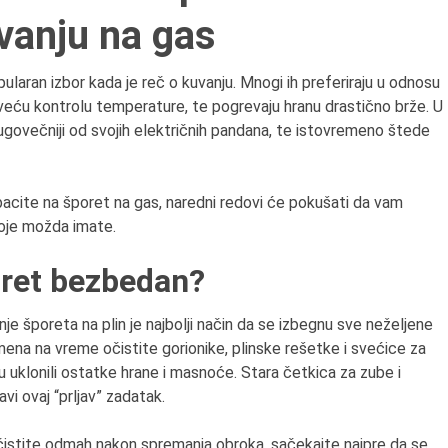
uvanju na gas
profesor i dekan Fakult
dramskih umetnosti u
Beogradu.
pularan izbor kada je reč o kuvanju. Mnogi ih preferiraju u odnosu
veću kontrolu temperature, te pogrevaju hranu drastično brže. U
i dugovečniji od svojih električnih pandana, te istovremeno štede
ebacite na šporet na gas, naredni redovi će pokušati da vam
oje možda imate.
poret bezbedan?
e šporeta na plin je najbolji način da se izbegnu sve neželjene
emena na vreme očistite gorionike, plinske rešetke i svećice za
 uklonili ostatke hrane i masnoće. Stara četkica za zube i
vi ovaj “prljav” zadatak.
istite odmah nakon spremanja obroka, sačekajte najpre da se