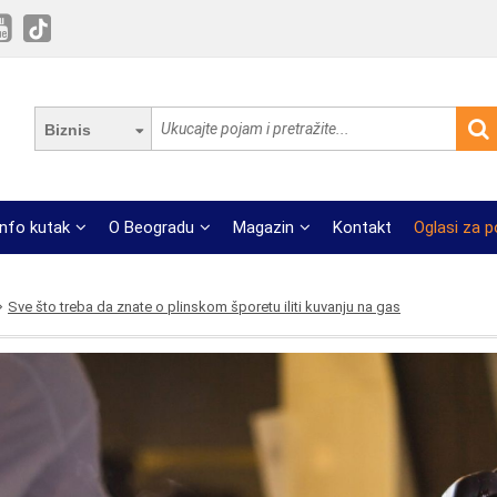
Biznis
Info kutak
O Beogradu
Magazin
Kontakt
Oglasi za 
Sve što treba da znate o plinskom šporetu iliti kuvanju na gas