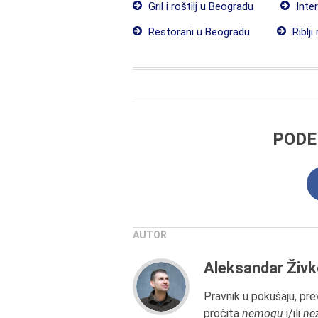
Gril i roštilj u Beogradu
Inter
Restorani u Beogradu
Riblji
PODE
AUTOR
Aleksandar Živk
Pravnik u pokušaju, prev
pročita
nemogu
i/ili
ne