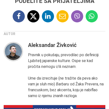
PODELITE SA PRIJATELJIMA
AUTOR
Aleksandar Živković
Pravnik u pokušaju, prevodilac po definiciji.
Ljubitelj japanske kulture. Ospe se kad
pročita
nemogu
i/ili
neznam
.
Ume da izrecituje (ne tražite da peva ako
vam je sluh mio)
Barbaru
od Žaka Prevera, na
francuskom, bez akcenta, koju je nabiflao
samo iz njemu znanih razloga.