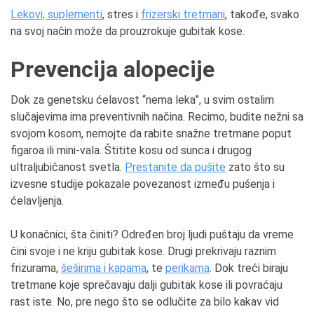
Lekovi, suplementi
, stres i
frizerski tretmani
, takođe, svako
na svoj način može da prouzrokuje gubitak kose.
Prevencija alopecije
Dok za genetsku ćelavost “nema leka”, u svim ostalim
slučajevima ima preventivnih načina. Recimo, budite nežni sa
svojom kosom, nemojte da rabite snažne tretmane poput
figaroa ili mini-vala. Štitite kosu od sunca i drugog
ultraljubičanost svetla.
Prestanite da pušite
zato što su
izvesne studije pokazale povezanost između pušenja i
ćelavljenja.
U konačnici, šta činiti? Određen broj ljudi puštaju da vreme
čini svoje i ne kriju gubitak kose. Drugi prekrivaju raznim
frizurama,
šeširima i kapama
, te
perikama
. Dok treći biraju
tretmane koje sprečavaju dalji gubitak kose ili povraćaju
rast iste. No, pre nego što se odlučite za bilo kakav vid