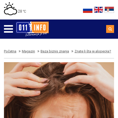
28 ℃
Početna
Magazin
Baza biznis znanja
Znate li šta je alopecija?