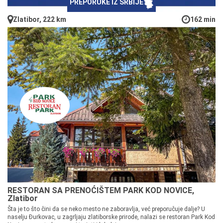
PREPORUKE IZ SRBIJE
Zlatibor, 222 km
162 min
RESTORAN SA PRENOĆIŠTEM PARK KOD NOVICE,
Zlatibor
Šta je to što čini da se neko mesto ne zaboravlja, već preporučuje dalje? U
naselju Đurkovac, u zagrljaju zlatiborske prirode, nalazi se restoran Park Kod