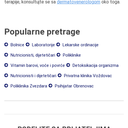
terapije, konsultujte se sa
dermatovenerologom
oko toga.
Popularne pretrage
Bolnice
Laboratorije
Lekarske ordinacije
Nutricionisti, dijetetičari
Poliklinike
Vitamin barovi, voće i povrće
Detoksikacija organizma
Nutricionisti i dijetetičari
Privatna klinika Voždovac
Poliklinika Zvezdara
Psihijatar Obrenovac