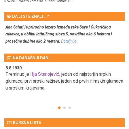
Novice – mesto kome se i turisti i lokalci u...
DA LI STE ZNALI …?
Ada Safari je prirodno jezero između reke Save i Čukaričkog
rukavca, u obliku latiničnog slova S, površine oko 6 hektara i
prosečne dubine oko 2 metara.
Detaljnije ›
NA DANAŠNJI DAN …
8.8.1930.
8.
Preminuo je
Ilija Stanojević
, jedan od najstarijih srpkih
U 
u
glumaca, prvi srpski režiser, jedan od prvih filmskih glumaca
u srpskim krajevima.
KURSNA LISTA