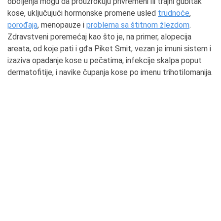
oboljenja mogu da prouzrokuju privremeni ili trajni gubitak
kose, uključujući hormonske promene usled
trudnoće
,
porođaja
, menopauze i
problema sa štitnom žlezdom
.
Zdravstveni poremećaj kao što je, na primer, alopecija
areata, od koje pati i gđa Piket Smit, vezan je imuni sistem i
izaziva opadanje kose u pečatima, infekcije skalpa poput
dermatofitije, i navike čupanja kose po imenu trihotilomanija.