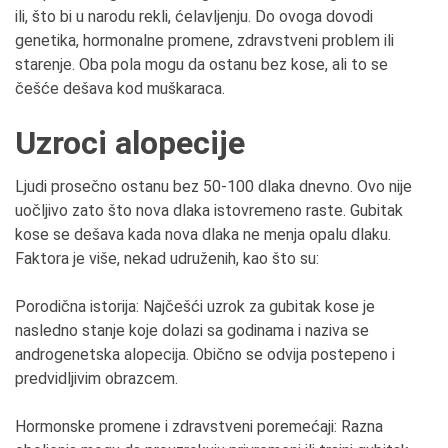
ili, što bi u narodu rekli, ćelavljenju. Do ovoga dovodi
genetika, hormonalne promene, zdravstveni problem ili
starenje. Oba pola mogu da ostanu bez kose, ali to se
češće dešava kod muškaraca.
Uzroci alopecije
Ljudi prosečno ostanu bez 50-100 dlaka dnevno. Ovo nije
uočljivo zato što nova dlaka istovremeno raste. Gubitak
kose se dešava kada nova dlaka ne menja opalu dlaku.
Faktora je više, nekad udruženih, kao što su:
Porodična istorija: Najčešći uzrok za gubitak kose je
nasledno stanje koje dolazi sa godinama i naziva se
androgenetska alopecija. Obično se odvija postepeno i
predvidljivim obrazcem.
Hormonske promene i zdravstveni poremećaji: Razna