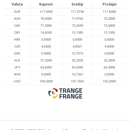
Valuta
Kupovni
Srednji
Prodajni
EUR
117,2000
117,3736
117,6000
AUD
70,5000
71,9765
72,2000
CAD
71,5000
73,2699
73,4000
CNY
14,6500
15,1585
15,1500
HRK
0,0000
0,0000
0,0000
CZK
4,6500
4,8521
4,8400
DKK
0.0000
15,7073
0,0000
HUF
31,3200
32,2325
32,2000
JPY
63,6000
65,0340
65,3000
NOK
0,0000
10,7267
0,0000
USD
100,5000
101,7565
102,2000