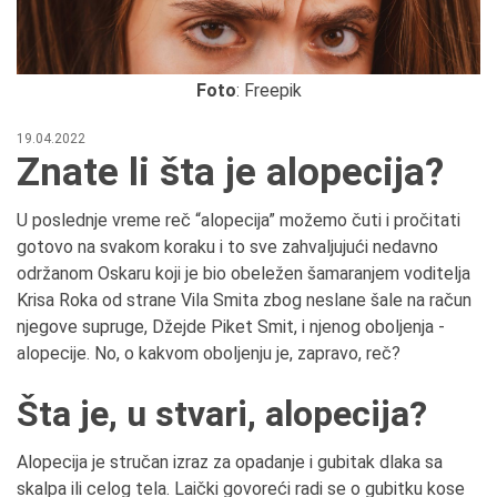
Foto
: Freepik
19.04.2022
Znate li šta je alopecija?
U poslednje vreme reč “alopecija” možemo čuti i pročitati
gotovo na svakom koraku i to sve zahvaljujući nedavno
održanom Oskaru koji je bio obeležen šamaranjem voditelja
Krisa Roka od strane Vila Smita zbog neslane šale na račun
njegove supruge, Džejde Piket Smit, i njenog oboljenja -
alopecije. No, o kakvom oboljenju je, zapravo, reč?
Šta je, u stvari, alopecija?
Alopecija je stručan izraz za opadanje i gubitak dlaka sa
skalpa ili celog tela. Laički govoreći radi se o gubitku kose