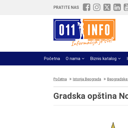
PRATITE NAS
Početna
O nama
Biznis katalog
Početna
Istorija Beograda
Beogradske 
Gradska opština N