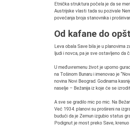
Etnička struktura počela je da se men
Austrijske vlasti tada su pozivale Ne
povećanja broja stanovnika i proširiv
Od kafane do opšt
Leva obala Save bila je u planovima za 
ljudi i novca, pa je sve ostavljeno da 
U međuvremenu život je uporno gurao 
na Tošinom Bunaru i imenovao je “Novi
novina Novi Beograd. Godinama kasni
naselje – Bežanija iz koje će se izrod
A sve se gradilo mic po mic. Na Bežani
Već 1934. planovi su prošireni na izg
budući da je Zemun izgubio status gr
Podignut je most preko Save, krenuo j