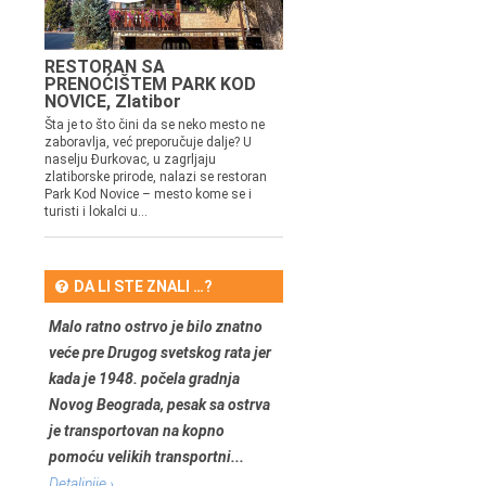
RESTORAN SA
PRENOĆIŠTEM PARK KOD
NOVICE, Zlatibor
Šta je to što čini da se neko mesto ne
zaboravlja, već preporučuje dalje? U
naselju Đurkovac, u zagrljaju
zlatiborske prirode, nalazi se restoran
Park Kod Novice – mesto kome se i
turisti i lokalci u...
DA LI STE ZNALI …?
Malo ratno ostrvo je bilo znatno
veće pre Drugog svetskog rata jer
kada je 1948. počela gradnja
Novog Beograda, pesak sa ostrva
je transportovan na kopno
pomoću velikih transportni...
Detaljnije ›