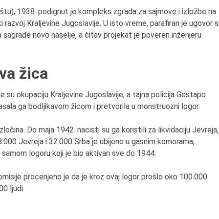
tu), 1938. podignut je kompleks zgrada za sajmove i izložbe na
razvoj Kraljevine Jugoslavije. U isto vreme, parafiran je ugovor 
sagrade novo naselje, a čitav projekat je poveren inženjeru
va žica
 su okupaciju Kraljevine Jugoslavije, a tajna policija Gestapo
sala ga bodljikavom žicom i pretvorila u monstruozni logor.
očina. Do maja 1942. nacisti su ga koristili za likvidaciju Jevreja,
.000 Jevreja i 32.000 Srba je ubijeno u gasnim komorama,
 u samom logoru koji je bio aktivan sve do 1944.
misije procenjeno je da je kroz ovaj logor prošlo oko 100.000
0 ljudi.