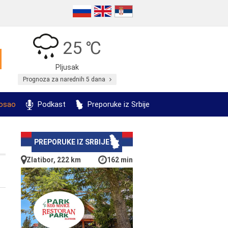
25 ℃
Pljusak
Prognoza za narednih 5 dana
posao
Podkast
Preporuke iz Srbije
PREPORUKE IZ SRBIJE
Zlatibor, 222 km
162 min