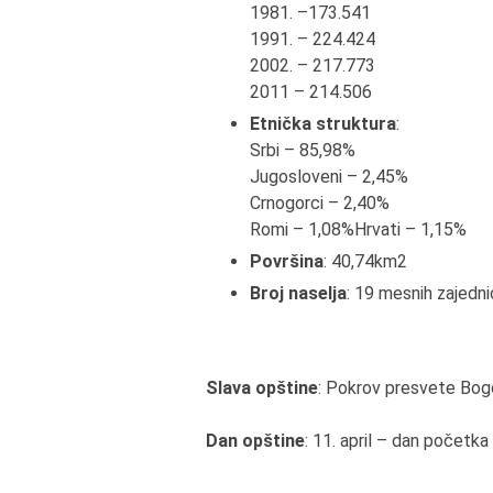
1981. –173.541
1991. – 224.424
2002. – 217.773
2011 – 214.506
Etnička struktura
:
Srbi – 85,98%
Jugosloveni – 2,45%
Crnogorci – 2,40%
Romi – 1,08%Hrvati – 1,15%
Površina
: 40,74km
2
Broj naselja
: 19 mesnih zajedni
Slava opštine
: Pokrov presvete Bogo
Dan opštine
: 11. april – dan početk