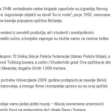
ila 1948. omladinske radne brigade započele su izgradnju Novog
 Jugoslavije objekti su nicali “ko iz vode”, pa je 1952. osnovana
ne kasnije pripojena opština Bežanija.
vedeni iz seoskih područja, ali i studenti i srednjoškolci.
e radilo ručno, a konjske zaprege su služile samo za veoma teške
pno 72 bloka, bila je Palata federacije (danas Palata Srbije), a
i kod Tošinog bunara, a zatim i Studentski grad. Ova opština je d
 Meandar, dugače čitvih 1.000 metara.
 Za potrebe Univerzijade 2009. godine podignuto je naselje Belvil,
tanovanje, a mnoge firme i kompanije upravo su na ovoj opštini
oseduje samo jedan jedini muzej – Muzej savremene umetnosti.
oćni život na splavovima duž obale Save i Dunava.