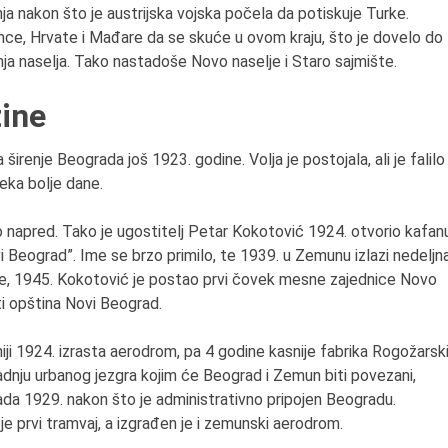
ja nakon što je austrijska vojska počela da potiskuje Turke.
mce, Hrvate i Mađare da se skuće u ovom kraju, što je dovelo do
anja naselja. Tako nastadoše Novo naselje i Staro sajmište.
ine
širenje Beograda još 1923. godine. Volja je postojala, ali je falilo
čeka bolje dane.
napred. Tako je ugostitelj Petar Kokotović 1924. otvorio kafan
 Beograd”. Ime se brzo primilo, te 1939. u Zemunu izlazi nedeljn
je, 1945. Kokotović je postao prvi čovek mesne zajednice Novo
iti opština Novi Beograd.
ji 1924. izrasta aerodrom, pa 4 godine kasnije fabrika Rogožarski
radnju urbanog jezgra kojim će Beograd i Zemun biti povezani,
ada 1929. nakon što je administrativno pripojen Beogradu.
e prvi tramvaj, a izgrađen je i zemunski aerodrom.