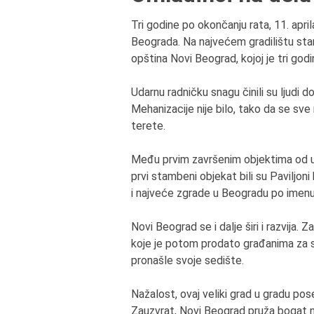
Tri godine po okončanju rata, 11. apr
Beograda. Na najvećem gradilištu stare
opština Novi Beograd, kojoj je tri godi
Udarnu radničku snagu činili su ljudi do
Mehanizacije nije bilo, tako da se sv
terete.
Među prvim završenim objektima od uku
prvi stambeni objekat bili su Paviljon
i najveće zgrade u Beogradu po imenu
Novi Beograd se i dalje širi i razvija.
koje je potom prodato građanima za s
pronašle svoje sedište.
Nažalost, ovaj veliki grad u gradu p
Zauzvrat, Novi Beograd pruža bogat n