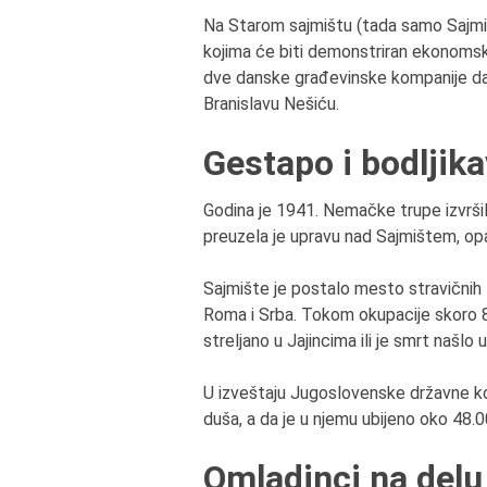
Na Starom sajmištu (tada samo Sajmiš
kojima će biti demonstriran ekonomski 
dve danske građevinske kompanije da 
Branislavu Nešiću.
Gestapo i bodljika
Godina je 1941. Nemačke trupe izvršile
preuzela je upravu nad Sajmištem, opa
Sajmište je postalo mesto stravičnih zl
Roma i Srba. Tokom okupacije skoro 8
streljano u Jajincima ili je smrt našlo
U izveštaju Jugoslovenske državne ko
duša, a da je u njemu ubijeno oko 48.00
Omladinci na delu