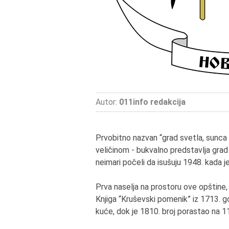
Autor:
011info redakcija
Prvobitno nazvan “grad svetla, sunca 
veličinom - bukvalno predstavlja grad 
neimari počeli da isušuju 1948. kada j
Prva naselja na prostoru ove opštine, 
Knjiga “Kruševski pomenik” iz 1713. g
kuće, dok je 1810. broj porastao na 1