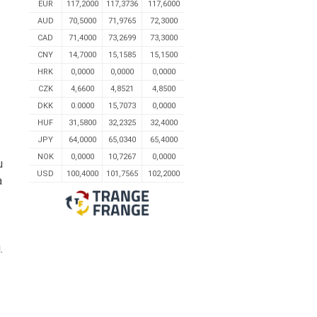
EUR
117,2000
117,3736
117,6000
AUD
70,5000
71,9765
72,3000
CAD
71,4000
73,2699
73,3000
CNY
14,7000
15,1585
15,1500
HRK
0,0000
0,0000
0,0000
CZK
4,6600
4,8521
4,8500
DKK
0.0000
15,7073
0,0000
HUF
31,5800
32,2325
32,4000
JPY
64,0000
65,0340
65,4000
NOK
0,0000
10,7267
0,0000
u
USD
100,4000
101,7565
102,2000
a
.