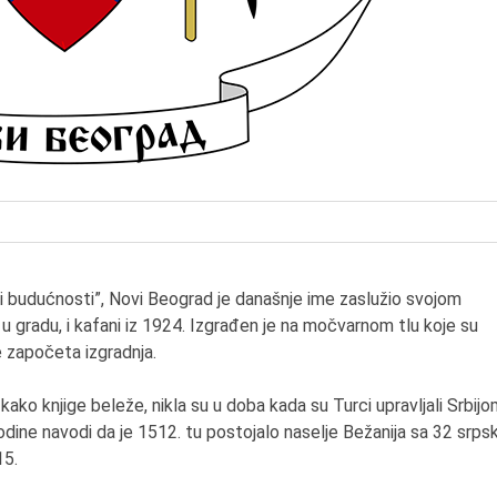
7.8.2015.
Preminula je Đurđija Cve
pozorišna, filmska i TV
glumica.
i budućnosti”, Novi Beograd je današnje ime zaslužio svojom
u gradu, i kafani iz 1924. Izgrađen je na močvarnom tlu koje su
e započeta izgradnja.
kako knjige beleže, nikla su u doba kada su Turci upravljali Srbijo
odine navodi da je 1512. tu postojalo naselje Bežanija sa 32 srps
15.