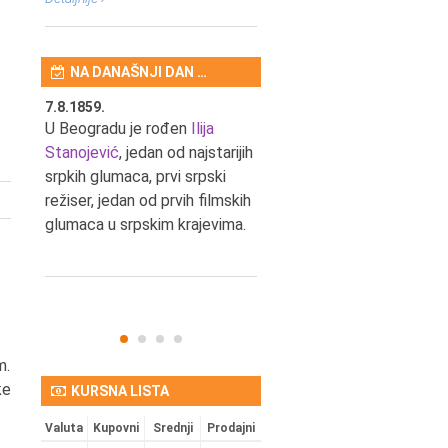
NA DANAŠNJI DAN …
7.8.1859.
7.8.1855.
tić,
U Beogradu je rođen
Ilija
U Beogradu je rođen Svetis
Stanojević
, jedan od najstarijih
Dinulović, pozorišni glumac 
srpkih glumaca, prvi srpski
reditelj.
režiser, jedan od prvih filmskih
glumaca u srpskim krajevima.
m.
ke
KURSNA LISTA
Valuta
Kupovni
Srednji
Prodajni