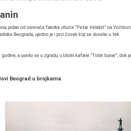
anin
jona, jedan od osnivača fabrike obuće “Petar Velebit” na Voždov
adnika Beograda, ujedno je i prvi čovek koji se doselio u tek
godine, a uselio se u zgradu, u blizini kafane “Tošin bunar”, dok j
ovi Beograd u brojkama