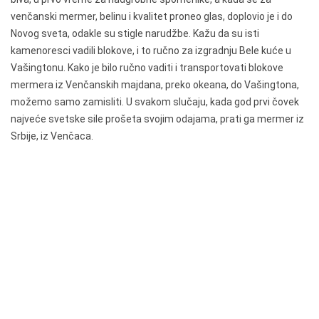
venčanski mermer, belinu i kvalitet proneo glas, doplovio je i do
Novog sveta, odakle su stigle narudžbe. Kažu da su isti
kamenoresci vadili blokove, i to ručno za izgradnju Bele kuće u
Vašingtonu. Kako je bilo ručno vaditi i transportovati blokove
mermera iz Venčanskih majdana, preko okeana, do Vašingtona,
možemo samo zamisliti. U svakom slučaju, kada god prvi čovek
najveće svetske sile prošeta svojim odajama, prati ga mermer iz
Srbije, iz Venčaca.