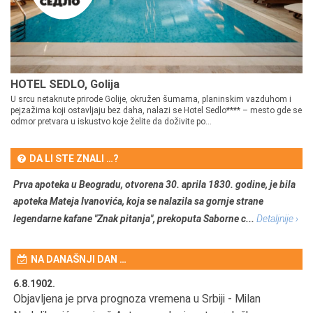
HOTEL SEDLO, Golija
U srcu netaknute prirode Golije, okružen šumama, planinskim vazduhom i
pejzažima koji ostavljaju bez daha, nalazi se Hotel Sedlo**** – mesto gde se
odmor pretvara u iskustvo koje želite da doživite po...
DA LI STE ZNALI …?
Prva apoteka u Beogradu, otvorena 30. aprila 1830. godine, je bila
apoteka Mateja Ivanovića, koja se nalazila sa gornje strane
legendarne kafane "Znak pitanja", prekoputa Saborne c...
Detaljnije ›
NA DANAŠNJI DAN …
6.8.1902.
6.
Objavljena je prva prognoza vremena u Srbiji - Milan
Od