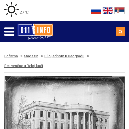
27 ℃
Početna
Magazin
Bilo jednom u Beogradu
Beli venčac u Beloj kući