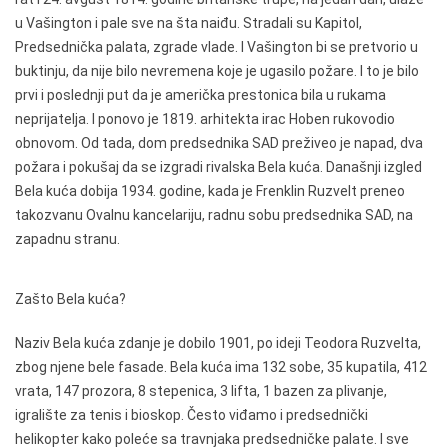
u Vašington i pale sve na šta naiđu. Stradali su Kapitol,
Predsednička palata, zgrade vlade. I Vašington bi se pretvorio u
buktinju, da nije bilo nevremena koje je ugasilo požare. I to je bilo
prvi i poslednji put da je američka prestonica bila u rukama
neprijatelja. I ponovo je 1819. arhitekta irac Hoben rukovodio
obnovom. Od tada, dom predsednika SAD preživeo je napad, dva
požara i pokušaj da se izgradi rivalska Bela kuća. Današnji izgled
Bela kuća dobija 1934. godine, kada je Frenklin Ruzvelt preneo
takozvanu Ovalnu kancelariju, radnu sobu predsednika SAD, na
zapadnu stranu.
Zašto Bela kuća?
Naziv Bela kuća zdanje je dobilo 1901, po ideji Teodora Ruzvelta,
zbog njene bele fasade. Bela kuća ima 132 sobe, 35 kupatila, 412
vrata, 147 prozora, 8 stepenica, 3 lifta, 1 bazen za plivanje,
igralište za tenis i bioskop. Često viđamo i predsednički
helikopter kako poleće sa travnjaka predsedničke palate. I sve