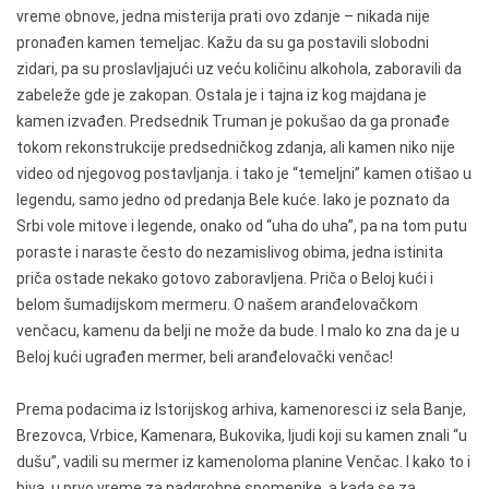
vreme obnove, jedna misterija prati ovo zdanje – nikada nije
pronađen kamen temeljac. Kažu da su ga postavili slobodni
zidari, pa su proslavljajući uz veću količinu alkohola, zaboravili da
zabeleže gde je zakopan. Ostala je i tajna iz kog majdana je
kamen izvađen. Predsednik Truman je pokušao da ga pronađe
tokom rekonstrukcije predsedničkog zdanja, ali kamen niko nije
video od njegovog postavljanja. i tako je “temeljni” kamen otišao u
legendu, samo jedno od predanja Bele kuće. Iako je poznato da
Srbi vole mitove i legende, onako od “uha do uha”, pa na tom putu
poraste i naraste često do nezamislivog obima, jedna istinita
priča ostade nekako gotovo zaboravljena. Priča o Beloj kući i
belom šumadijskom mermeru. O našem aranđelovačkom
venčacu, kamenu da belji ne može da bude. I malo ko zna da je u
Beloj kući ugrađen mermer, beli aranđelovački venčac!
Prema podacima iz Istorijskog arhiva, kamenoresci iz sela Banje,
Brezovca, Vrbice, Kamenara, Bukovika, ljudi koji su kamen znali “u
dušu”, vadili su mermer iz kamenoloma planine Venčac. I kako to i
biva, u prvo vreme za nadgrobne spomenike, a kada se za