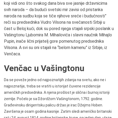
koji vidi ono što svakog dana biva sve jasnije državnicima
svih naroda – da budući svetski mir zavisi od pristanka
naroda na sudbu koja se tiče njihove sreće i budućnosti”
reči su predsednika Vudro Vilsona na svečanosti Srbiji u
čast u Beloj kući, dok su pored njega stajali srpski poslanik u
Vašingtonu Ljubomira M. Mihailovića i slavni naučnik Mihajlo
Pupin, inače lični prijatelj gore pomenutog predsednika
Vilsona. A svi su oni stajali na “belom kamenu” iz Srbije, iz
Venčaca.
Venčac u Vašingtonu
Da se poveže jedno od najpoznatijih zdanja na svetu, ako ne i
najpoznatije, treba se vratiti u istorijat čuvene rezidencije
američkih predsednika. A njena prošlost je slična i burnoj istoriji
zemlje. Počelo je sa Džordžom Vašingtonom, 1792. godine.
Građevinsku dirigentsku palicu držao je irac Džejms Hoben.
Završena je osam godina kasnije. Zatim sledi američko britanski
rat i 24. avgust 1814. godine britanske trupe, na jedan dan, ulaze