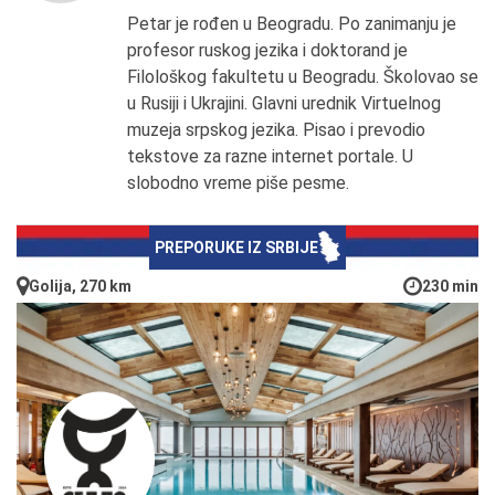
Petar je rođen u Beogradu. Po zanimanju je
profesor ruskog jezika i doktorand je
Filološkog fakultetu u Beogradu. Školovao se
u Rusiji i Ukrajini. Glavni urednik Virtuelnog
muzeja srpskog jezika. Pisao i prevodio
tekstove za razne internet portale. U
slobodno vreme piše pesme.
PREPORUKE IZ SRBIJE
Golija, 270 km
230 min