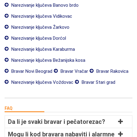
Narezivanje ključeva Banovo brdo
Narezivanje ključeva Vidikovac
Narezivanje ključeva Žarkovo
Narezivanje ključeva Dorćol
Narezivanje ključeva Karaburma
Narezivanje ključeva Bežanijska kosa
Bravar Novi Beograd
Bravar Vračar
Bravar Rakovica
Narezivanje ključeva Voždovac
Bravar Stari grad
FAQ
Da li je svaki bravar i pečatorezac?
Mogu li kod bravara nabaviti i alarmne