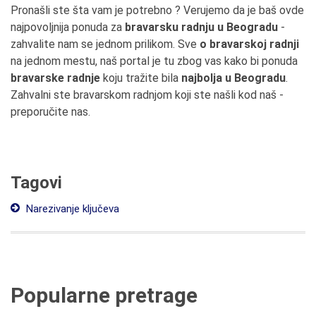
Pronašli ste šta vam je potrebno ? Verujemo da je baš ovde
najpovoljnija ponuda za
bravarsku radnju u Beogradu
-
zahvalite nam se jednom prilikom. Sve
o bravarskoj radnji
na jednom mestu, naš portal je tu zbog vas kako bi ponuda
bravarske radnje
koju tražite bila
najbolja u Beogradu
.
Zahvalni ste bravarskom radnjom koji ste našli kod naš -
preporučite nas.
Tagovi
Narezivanje ključeva
Popularne pretrage