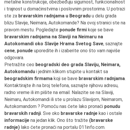
metalne konstrukcije, obezbeđuju sigurnost, funkcionalnost
i trajnost u domaćinstvima i poslovnim prostorima. U potrazi
ste za
bravarskim radnjama u Beogradu
u delu grada
blizu Slavije, Neimara, Autokomande? Na ovoj stranici ste na
pravom mestu. Pogledajte
ponude firmi
koje se bave
bravarskim radnjama na Slaviji na Neimaru na
Autokomandi oko Slavije Hrama Svetog Save
, saznajte
cene
,
ponude
uporedite ih i izaberite ono što vam najviše
odgovara.
Pretražite ceo
beogradski deo grada Slaviju, Neimara,
Autokomandu
i jednim klikom stupite u kontakt sa
beogradskim firmama
koji se bave
bravarskim radnjama
.
Kontaktirajte ih na broj telefona, saznajte njihovu adresu,
radno vreme ili im pišite na email. Nalazite se na Slaviji,
Neimaru, Autokomandi ili ste u prolazu Slavijom, Neimarom,
Autokomandom ? Pomoću nas ćete lako pronaći
ponudu
bravarskih radnji
. Sve oko
bravarske radnje
kao i ostale
informacije
na jedan klik. Ono što tražite
(bravarske
radnje)
lako ćete pronaći na portalu 011info.com.