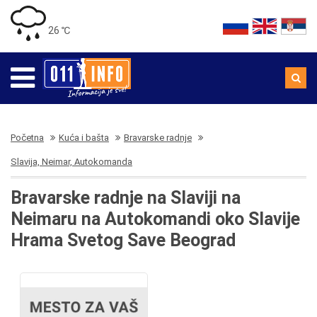
26 ℃
Početna
Kuća i bašta
Bravarske radnje
Slavija, Neimar, Autokomanda
Bravarske radnje na Slaviji na
Neimaru na Autokomandi oko Slavije
Hrama Svetog Save Beograd