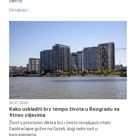
vam ni...
Detaljnije ›
30.07.2026
Kako uskladiti brz tempo života u Beogradu sa
fitnes ciljevima
Život u prestonici diktira brz i često iscrpljujući ritam.
Saobraćajne gužve na Gazeli, dugi radni sati u
kancelarijama...