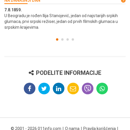
NA DANAŠNJI DAN
7.8.1859.
7.
U Beogradu je rođen Ilija Stanojević, jedan od najstarijih srpkih
U 
glumaca, prvi srpski režiser, jedan od prvih filmskih glumaca u
re
srpskim krajevima.
PODELITE INFORMACIJE
© 2001 - 2026 011info.com
O nama
Pravila korišćenja