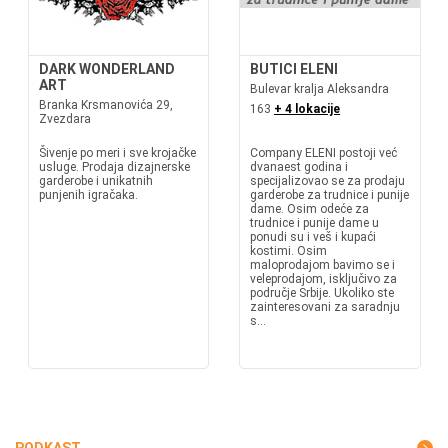
DARK WONDERLAND
BUTICI ELENI
ART
Bulevar kralja Aleksandra
Branka Krsmanovića 29,
163
+ 4 lokacije
Zvezdara
Šivenje po meri i sve krojačke
Company ELENI postoji već
usluge. Prodaja dizajnerske
dvanaest godina i
garderobe i unikatnih
specijalizovao se za prodaju
punjenih igračaka.
garderobe za trudnice i punije
dame. Osim odeće za
trudnice i punije dame u
ponudi su i veš i kupaći
kostimi. Osim
maloprodajom bavimo se i
veleprodajom, isključivo za
područje Srbije. Ukoliko ste
zainteresovani za saradnju
s...