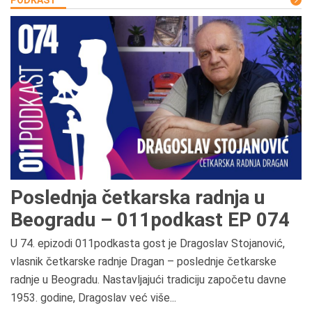
PODKAST
Poslednja četkarska radnja u
Beogradu – 011podkast EP 074
U 74. epizodi 011podkasta gost je Dragoslav Stojanović,
vlasnik četkarske radnje Dragan – poslednje četkarske
radnje u Beogradu. Nastavljajući tradiciju započetu davne
1953. godine, Dragoslav već više...