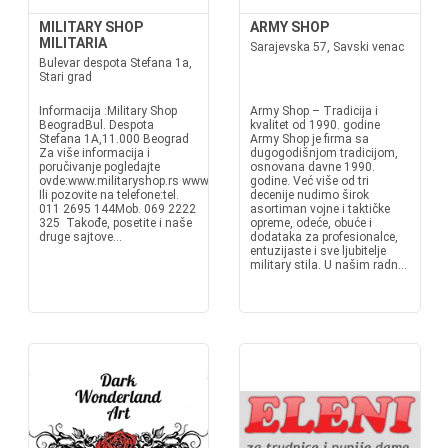
MILITARY SHOP
ARMY SHOP
MILITARIA
Sarajevska 57, Savski venac
Bulevar despota Stefana 1a,
Stari grad
Informacija :Military Shop
Army Shop – Tradicija i
BeogradBul. Despota
kvalitet od 1990. godine
Stefana 1A,11.000 Beograd
Army Shop je firma sa
Za više informacija i
dugogodišnjom tradicijom,
poručivanje pogledajte
osnovana davne 1990.
ovde:www.militaryshop.rs www.militaria.rswww.militaryshop.bawww.milita
godine. Već više od tri
Ili pozovite na telefone:tel.
decenije nudimo širok
011 2695 144Mob. 069 2222
asortiman vojne i taktičke
325 Takođe, posetite i naše
opreme, odeće, obuće i
druge sajtove...
dodataka za profesionalce,
entuzijaste i sve ljubitelje
military stila. U našim radn...