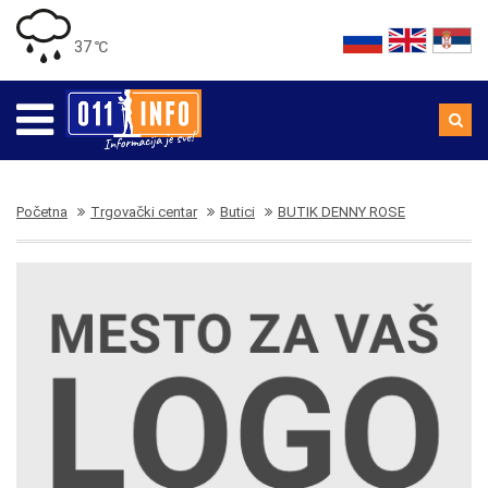
37 ℃
Početna
Trgovački centar
Butici
BUTIK DENNY ROSE