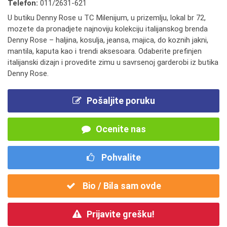
Telefon:
011/2631-621
U butiku Denny Rose u TC Milenijum, u prizemlju, lokal br 72,
mozete da pronadjete najnoviju kolekciju italijanskog brenda
Denny Rose – haljina, kosulja, jeansa, majica, do koznih jakni,
mantila, kaputa kao i trendi aksesoara. Odaberite prefinjen
italijanski dizajn i provedite zimu u savrsenoj garderobi iz butika
Denny Rose.
Pošaljite poruku
Ocenite nas
Pohvalite
Bio / Bila sam ovde
Prijavite grešku!