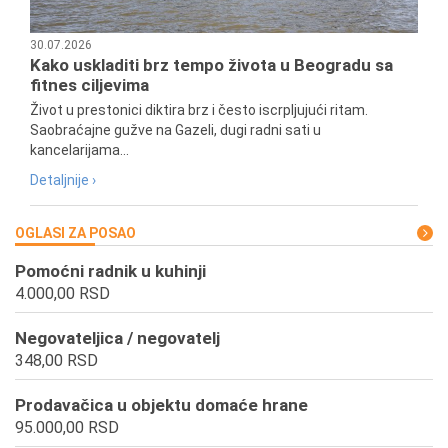
30.07.2026
Kako uskladiti brz tempo života u Beogradu sa
fitnes ciljevima
Život u prestonici diktira brz i često iscrpljujući ritam.
Saobraćajne gužve na Gazeli, dugi radni sati u
kancelarijama...
Detaljnije ›
OGLASI ZA POSAO
Pomoćni radnik u kuhinji
4.000,00 RSD
Negovateljica / negovatelj
348,00 RSD
Prodavačica u objektu domaće hrane
95.000,00 RSD