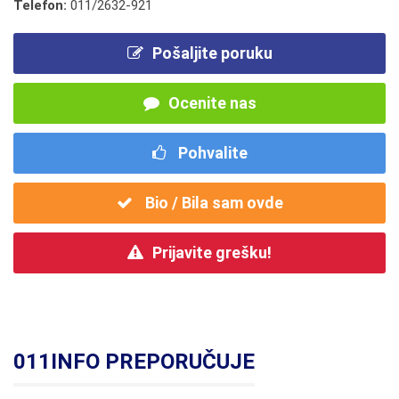
Telefon:
011/2632-921
Pošaljite poruku
Ocenite nas
Pohvalite
Bio / Bila sam ovde
Prijavite grešku!
011INFO PREPORUČUJE