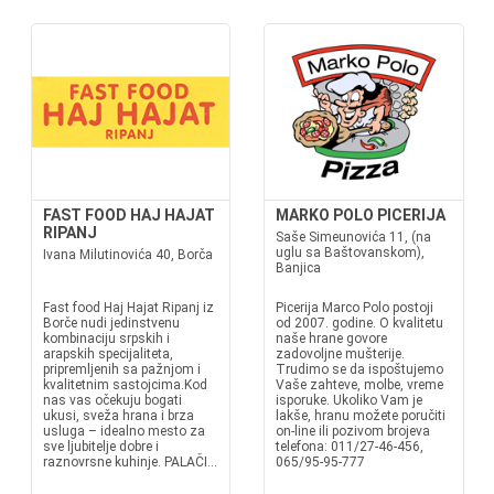
FAST FOOD HAJ HAJAT
MARKO POLO PICERIJA
RIPANJ
Saše Simeunovića 11, (na
uglu sa Baštovanskom),
Ivana Milutinovića 40, Borča
Banjica
Fast food Haj Hajat Ripanj iz
Picerija Marco Polo postoji
Borče nudi jedinstvenu
od 2007. godine. O kvalitetu
kombinaciju srpskih i
naše hrane govore
arapskih specijaliteta,
zadovoljne mušterije.
pripremljenih sa pažnjom i
Trudimo se da ispoštujemo
kvalitetnim sastojcima.Kod
Vaše zahteve, molbe, vreme
nas vas očekuju bogati
isporuke. Ukoliko Vam je
ukusi, sveža hrana i brza
lakše, hranu možete poručiti
usluga – idealno mesto za
on-line ili pozivom brojeva
sve ljubitelje dobre i
telefona: 011/27-46-456,
raznovrsne kuhinje. PALAČI...
065/95-95-777