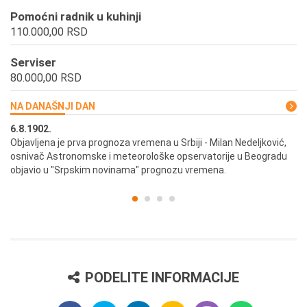
Pomoćni radnik u kuhinji
110.000,00 RSD
Serviser
80.000,00 RSD
NA DANAŠNJI DAN
6.8.1902.
6.
ik
Objavljena je prva prognoza vremena u Srbiji - Milan Nedeljković,
Od
osnivač Astronomske i meteorološke opservatorije u Beogradu
Be
objavio u "Srpskim novinama" prognozu vremena.
PODELITE INFORMACIJE