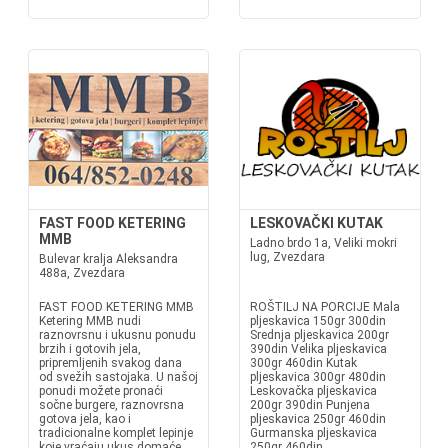
FAST FOOD KETERING
LESKOVAČKI KUTAK
MMB
Ladno brdo 1a, Veliki mokri
lug, Zvezdara
Bulevar kralja Aleksandra
488a, Zvezdara
FAST FOOD KETERING MMB
ROŠTILJ NA PORCIJE Mala
Ketering MMB nudi
pljeskavica 150gr 300din
raznovrsnu i ukusnu ponudu
Srednja pljeskavica 200gr
brzih i gotovih jela,
390din Velika pljeskavica
pripremljenih svakog dana
300gr 460din Kutak
od svežih sastojaka. U našoj
pljeskavica 300gr 480din
ponudi možete pronaći
Leskovačka pljeskavica
sočne burgere, raznovrsna
200gr 390din Punjena
gotova jela, kao i
pljeskavica 250gr 460din
tradicionalne komplet lepinje
Gurmanska pljeskavica
koje vraćaju ukus domaće
250gr 460din...