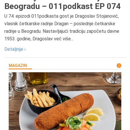
Beogradu – 011podkast EP 074
U 74. epizodi 011podkasta gost je Dragoslav Stojanović,
vlasnik četkarske radnje Dragan – poslednje četkarske
radnje u Beogradu. Nastavljajući tradiciju započetu davne
1953. godine, Dragoslav već više...
Detaljnije ›
MAGAZIN