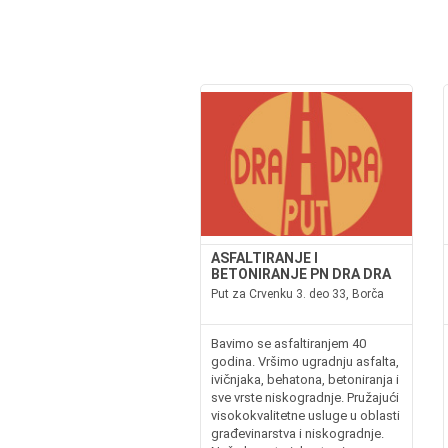
ASFALTIRANJE I
BETONIRANJE PN DRA DRA
Put za Crvenku 3. deo 33, Borča
Bavimo se asfaltiranjem 40
godina. Vršimo ugradnju asfalta,
ivičnjaka, behatona, betoniranja i
sve vrste niskogradnje. Pružajući
visokokvalitetne usluge u oblasti
građevinarstva i niskogradnje.