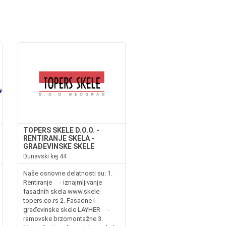
TOPERS SKELE D.O.O. -
RENTIRANJE SKELA -
GRAĐEVINSKE SKELE
Dunavski kej 44
Naše osnovne delatnosti su: 1.
Rentiranje - iznajmljivanje
fasadnih skela www.skele-
topers.co.rs 2. Fasadne i
građevinske skele LAYHER -
ramovske brzomontažne 3.