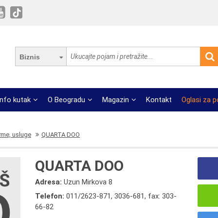
Biznis
Info kutak
O Beogradu
Magazin
Kontakt
Oglasi za 
rme, usluge
QUARTA DOO
QUARTA DOO
Adresa:
Uzun Mirkova 8
Telefon:
011/2623-871
,
3036-681
,
fax: 303-
66-82