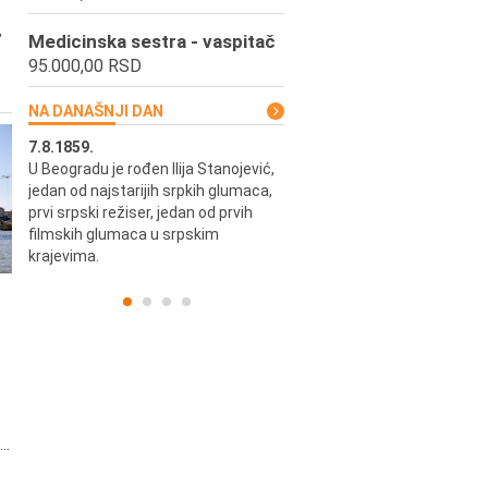
,
Medicinska sestra - vaspitač
95.000,00 RSD
NA DANAŠNJI DAN
7.8.1859.
7.8.1855.
U Beogradu je rođen Ilija Stanojević,
U Beogradu je rođen Svetisla
jedan od najstarijih srpkih glumaca,
Dinulović, pozorišni glumac i r
prvi srpski režiser, jedan od prvih
filmskih glumaca u srpskim
krajevima.
..