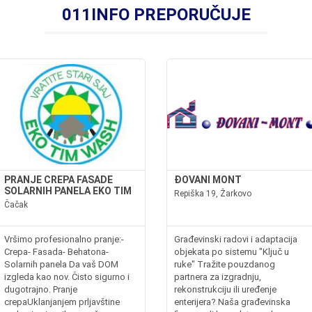
011INFO PREPORUČUJE
PRANJE CREPA FASADE
ĐOVANI MONT
SOLARNIH PANELA EKO TIM
Repiška 19, Žarkovo
Čačak
Vršimo profesionalno pranje:-
Građevinski radovi i adaptacija
Crepa- Fasada- Behatona-
objekata po sistemu "Ključ u
Solarnih panela Da vaš DOM
ruke" Tražite pouzdanog
izgleda kao nov. Čisto sigurno i
partnera za izgradnju,
dugotrajno. Pranje
rekonstrukciju ili uređenje
crepaUklanjanjem prljavštine
enterijera? Naša građevinska