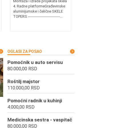
Montaža i izrada projekata skela
4. Radne platformeGrađevinske
aluminijumske i čelične SKELE
TOPERS ----------------------------...
OGLASI ZA POSAO
Pomoćnik u auto servisu
80.000,00 RSD
Roštilj majstor
110.000,00 RSD
Pomoćni radnik u kuhinji
4.000,00 RSD
Medicinska sestra - vaspitač
80.000,00 RSD