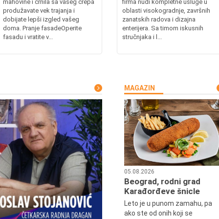
mahovine i crnila sa vašeg crepa
firma nudi kompletne usluge u
produžavate vek trajanja i
oblasti visokogradnje, završnih
dobijate lepši izgled vašeg
zanatskih radova i dizajna
doma. Pranje fasadeOperite
enterijera. Sa timom iskusnih
fasadu i vratite v...
stručnjaka i l...
MAGAZIN
05.08.2026
Beograd, rodni grad
Karađorđeve šnicle
Leto je u punom zamahu, pa
ako ste od onih koji se