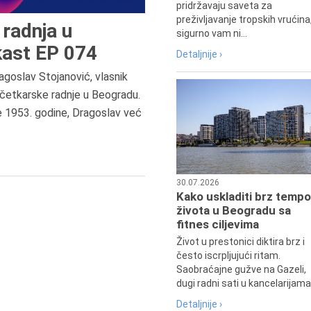
pridržavaju saveta za
preživljavanje tropskih vrućina
radnja u
sigurno vam ni...
ast EP 074
Detaljnije ›
agoslav Stojanović, vlasnik
7.8.2015.
četkarske radnje u Beogradu.
Preminula je Đurđija Cvetić,
e 1953. godine, Dragoslav već
pozorišna, filmska i TV glumica.
30.07.2026
Kako uskladiti brz tempo
života u Beogradu sa
fitnes ciljevima
Život u prestonici diktira brz i
često iscrpljujući ritam.
Saobraćajne gužve na Gazeli,
dugi radni sati u kancelarijama.
Detaljnije ›