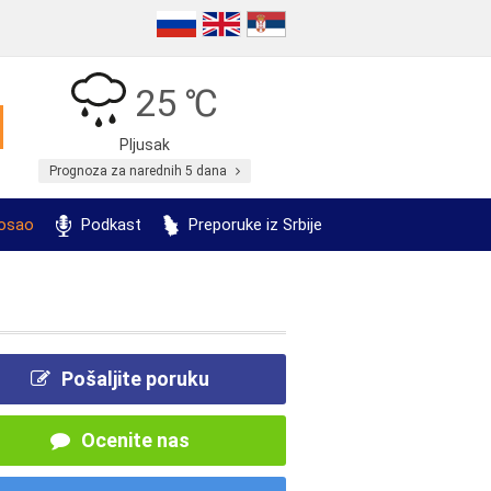
25 ℃
Pljusak
Prognoza za narednih 5 dana
posao
Podkast
Preporuke iz Srbije
Pošaljite poruku
Ocenite nas