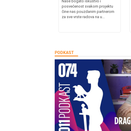
Naše bogato iskustvo i
posvećenost svakom projektu
čine nas pouzdanim partnerom
za sve vrste radova na u...
PODKAST