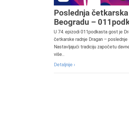
Poslednja četkarska 
Beogradu – 011podk
U 74. epizodi 011podkasta gost je Dr
četkarske radnje Dragan – poslednje 
Nastavljajući tradiciju započetu davn
više...
Detaljnije ›