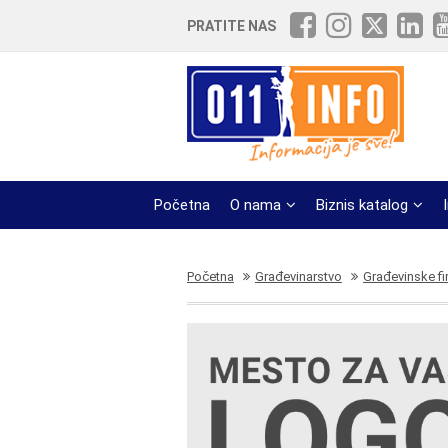
PRATITE NAS
Početna
O nama
Biznis katalog
Početna
Građevinarstvo
Građevinske fi