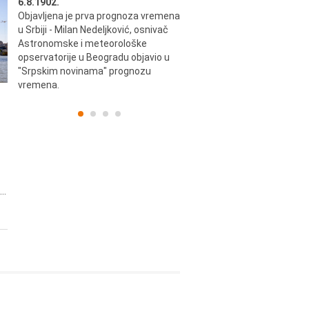
6.8.1902.
6.8.2004.
Objavljena je prva prognoza vremena
Odigrana je košarkaška prijat
ik
u Srbiji - Milan Nedeljković, osnivač
utakmica između SCG i SAD 
e.
Astronomske i meteorološke
Beogradskoj Areni.
opservatorije u Beogradu objavio u
"Srpskim novinama" prognozu
vremena.
..