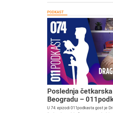
PODKAST
Poslednja četkarska 
Beogradu – 011podk
U 74. epizodi 011podkasta gost je Dr