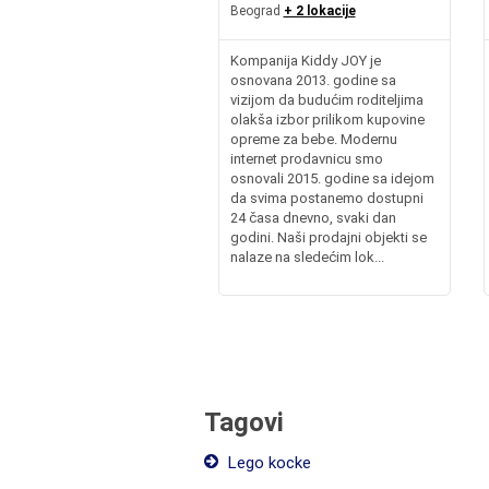
Beograd
+ 2 lokacije
Kompanija Kiddy JOY je
osnovana 2013. godine sa
vizijom da budućim roditeljima
olakša izbor prilikom kupovine
opreme za bebe. Modernu
internet prodavnicu smo
osnovali 2015. godine sa idejom
da svima postanemo dostupni
24 časa dnevno, svaki dan
godini. Naši prodajni objekti se
nalaze na sledećim lok...
Tagovi
Lego kocke