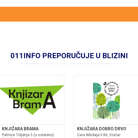
011INFO PREPORUČUJE U BLIZINI
KNJIŽARA BRAMA
KNJIŽARA DOBRO DRVO
Palmira Toljatija 5 (u suterenu)
Cara Nikolaja II 86, Vračar