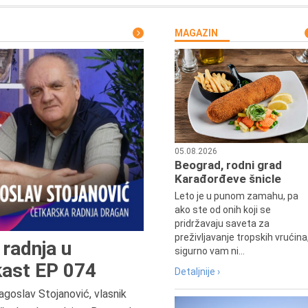
MAGAZIN
05.08.2026
Beograd, rodni grad
Karađorđeve šnicle
Leto je u punom zamahu, pa
ako ste od onih koji se
pridržavaju saveta za
preživljavanje tropskih vrućina
radnja u
sigurno vam ni...
ast EP 074
Detaljnije ›
agoslav Stojanović, vlasnik