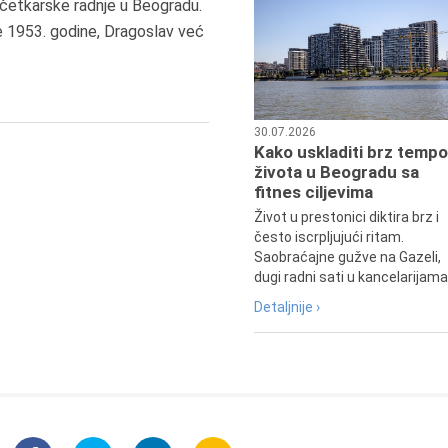
6.8.2013.
četkarske radnje u Beogradu.
Preminula je Zorka Boljanović,
e 1953. godine, Dragoslav već
vazduhoplovni inženjer, predsedn
Udruženja žena pilota Jugoslavij
30.07.2026
Kako uskladiti brz tempo
života u Beogradu sa
fitnes ciljevima
Život u prestonici diktira brz i
često iscrpljujući ritam.
Saobraćajne gužve na Gazeli,
dugi radni sati u kancelarijama.
Detaljnije ›