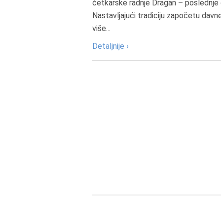
četkarske radnje Dragan – poslednje 
Nastavljajući tradiciju započetu davn
više...
Detaljnije ›