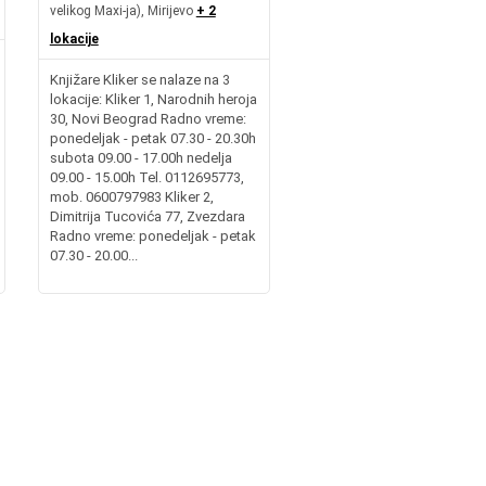
velikog Maxi-ja), Mirijevo
+ 2
lokacije
Knjižare Kliker se nalaze na 3
lokacije: Kliker 1, Narodnih heroja
30, Novi Beograd Radno vreme:
ponedeljak - petak 07.30 - 20.30h
subota 09.00 - 17.00h nedelja
09.00 - 15.00h Tel. 0112695773,
mob. 0600797983 Kliker 2,
Dimitrija Tucovića 77, Zvezdara
Radno vreme: ponedeljak - petak
07.30 - 20.00...