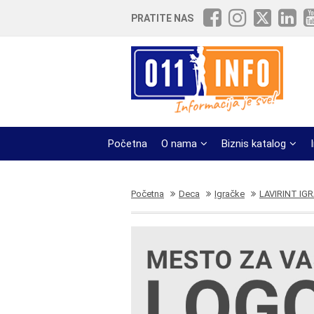
PRATITE NAS
Početna
O nama
Biznis katalog
Početna
Deca
Igračke
LAVIRINT IG