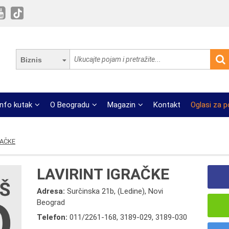
Biznis
Info kutak
O Beogradu
Magazin
Kontakt
Oglasi za 
RAČKE
LAVIRINT IGRAČKE
Adresa:
Surčinska 21b, (Ledine), Novi
Beograd
Telefon:
011/2261-168
,
3189-029
,
3189-030