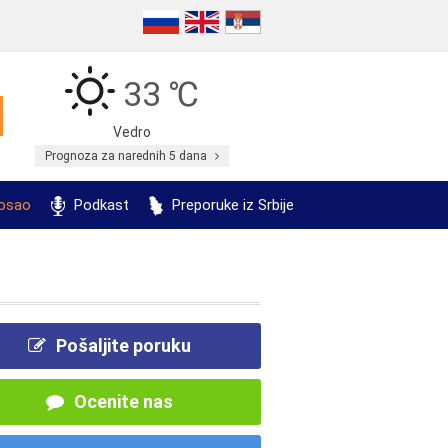
33 ℃
Vedro
Prognoza za narednih 5 dana
posao
Podkast
Preporuke iz Srbije
Pošaljite poruku
Ocenite nas