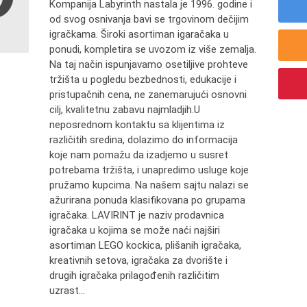
Kompanija Labyrinth nastala je 1996. godine i
od svog osnivanja bavi se trgovinom dečijim
igračkama. Široki asortiman igaračaka u
ponudi, kompletira se uvozom iz više zemalja.
Na taj način ispunjavamo osetiljive prohteve
tržišta u pogledu bezbednosti, edukacije i
pristupačnih cena, ne zanemarujući osnovni
cilj, kvalitetnu zabavu najmladjih.U
neposrednom kontaktu sa klijentima iz
različitih sredina, dolazimo do informacija
koje nam pomažu da izadjemo u susret
potrebama tržišta, i unapredimo usluge koje
pružamo kupcima. Na našem sajtu nalazi se
ažurirana ponuda klasifikovana po grupama
igračaka. LAVIRINT je naziv prodavnica
igračaka u kojima se može naći najširi
asortiman LEGO kockica, plišanih igračaka,
kreativnih setova, igračaka za dvorište i
drugih igračaka prilagođenih različitim
uzrast...