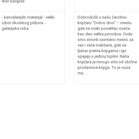
Novi Beograd
- kancelarijski materijal - veliki
Dobrodošli u našu čarobnu
izbor školskog pribora -
knjižaru "Dobro drvo" – mestu
galerijska roba
gde se svaki posetilac oseća
kao deo velike porodice. Ovde
smo stvorili savršeno mesto za
vas i vaše mališane, gde se
ljubav prema knjigama i igri
spajaju u jednoj toplini. Naša
knjižara je mnogo više od obične
prodavnice knjiga. To je oaza
ma...