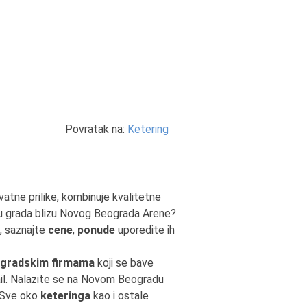
Povratak na:
Ketering
vatne prilike, kombinuje kvalitetne
u grada blizu Novog Beograda Arene?
, saznajte
cene
,
ponude
uporedite ih
gradskim firmama
koji se bave
email. Nalazite se na Novom Beogradu
 Sve oko
keteringa
kao i ostale