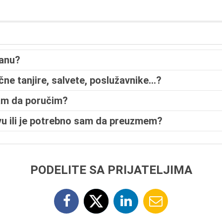
ranu?
tične tanjire, salvete, poslužavnike…?
ram da poručim?
avu ili je potrebno sam da preuzmem?
PODELITE SA PRIJATELJIMA