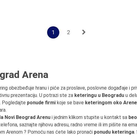
1
2
ograd Arena
ring obezbeđuje hranu i piće za proslave, poslovne događaje i pri
tivnu prezentaciju. U potrazi ste za
keteringu u Beogradu
u del
u. Pogledajte
ponude firmi
koje se bave
keteringom oko Arene
ara.
da Novi Beograd Arenu
i jednim klikom stupite u kontakt sa
beo
j telefona, saznajte njihovu adresu, radno vreme ili im pišite na 
adom Arenom ? Pomoću nas ćete lako pronaći
ponudu keteringa
.