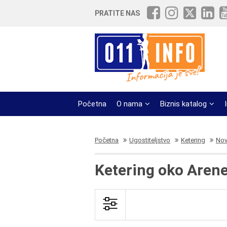
PRATITE NAS
Početna
O nama
Biznis katalog
Početna
Ugostiteljstvo
Ketering
Nov
Ketering oko Aren