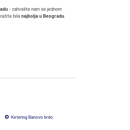
radu
- zahvalite nam se jednom
ražite bila
najbolja u Beogradu
.
Ketering Banovo brdo