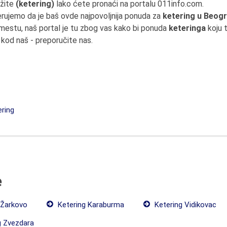
ažite
(ketering)
lako ćete pronaći na portalu 011info.com.
erujemo da je baš ovde najpovoljnija ponuda za
ketering u Beog
estu, naš portal je tu zbog vas kako bi ponuda
keteringa
koju t
 kod naš - preporučite nas.
ring
e
 Žarkovo
Ketering Karaburma
Ketering Vidikovac
g Zvezdara