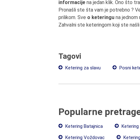
informacije
na jedan klik. Ono što tr
Pronašli ste šta vam je potrebno ? V
prilikom. Sve
o keteringu
na jednom m
Zahvalni ste keteringom koji ste našli
Tagovi
Ketering za slavu
Posni kete
Popularne pretrag
Ketering Batajnica
Ketering
Ketering Voždovac
Keterin