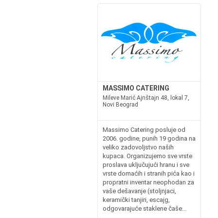
MASSIMO CATERING
Mileve Marić Ajnštajn 48, lokal 7,
Novi Beograd
Massimo Catering posluje od
2006. godine, punih 19 godina na
veliko zadovoljstvo naših
kupaca. Organizujemo sve vrste
proslava uključujući hranu i sve
vrste domaćih i stranih pića kao i
propratni inventar neophodan za
vaše dešavanje (stoljnjaci,
keramički tanjiri, escajg,
odgovarajuće staklene čaše...