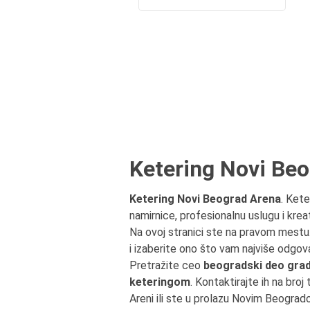
Ketering Novi Be
Ketering Novi Beograd Arena
. Kete
namirnice, profesionalnu uslugu i krea
Na ovoj stranici ste na pravom mest
i izaberite ono što vam najviše odgov
Pretražite ceo
beogradski deo gra
keteringom
. Kontaktirajte ih na bro
Areni ili ste u prolazu Novim Beogr