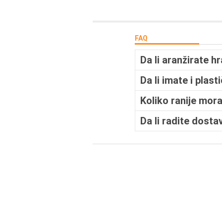
FAQ
Da li aranžirate h
Da li imate i plas
Koliko ranije mo
Da li radite dost