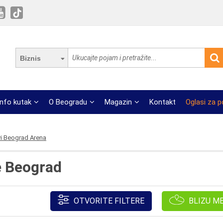
Biznis
Info kutak
O Beogradu
Magazin
Kontakt
Oglasi za 
i Beograd Arena
e Beograd
OTVORITE FILTERE
BLIZU M