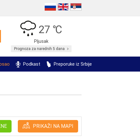
27 ℃
Pljusak
Prognoza za narednih 5 dana
posao
Podkast
Preporuke iz Srbije
ENE
PRIKAŽI NA MAPI