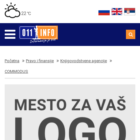
22 ℃
Početna
Pravo i finansije
Knjigovodstvene agencije
COMMODUS