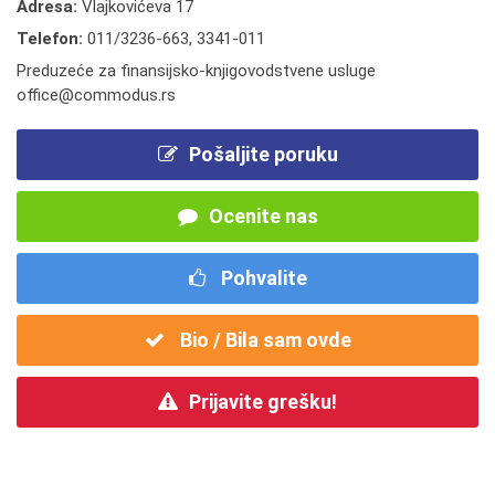
Adresa:
Vlajkovićeva 17
Telefon:
011/3236-663
,
3341-011
Preduzeće za finansijsko-knjigovodstvene usluge
office@commodus.rs
Pošaljite poruku
Ocenite nas
Pohvalite
Bio / Bila sam ovde
Prijavite grešku!