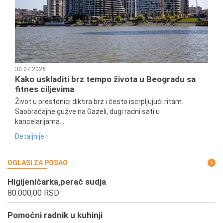
30.07.2026
Kako uskladiti brz tempo života u Beogradu sa
fitnes ciljevima
Život u prestonici diktira brz i često iscrpljujući ritam.
Saobraćajne gužve na Gazeli, dugi radni sati u
kancelarijama...
Detaljnije ›
OGLASI ZA POSAO
Higijeničarka,perač sudja
80.000,00 RSD
Pomoćni radnik u kuhinji