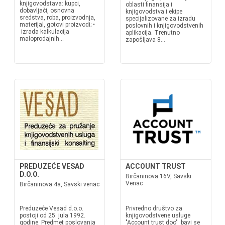
knjigovodstava: kupci,
oblasti finansija i
dobavljači, osnovna
knjigovodstva i ekipe
sredstva, roba, proizvodnja,
specijalizovane za izradu
materijal, gotovi proizvodi; •
poslovnih i knjigovodstvenih
izrada kalkulacija
aplikacija. Trenutno
maloprodajnih...
zapošljava 8...
PREDUZEĆE VESAD
ACCOUNT TRUST
D.O.O.
Birčaninova 16V, Savski
Venac
Birčaninova 4a, Savski venac
Preduzeće Vesad d.o.o.
Privredno društvo za
postoji od 25. jula 1992.
knjigovodstvene usluge
godine. Predmet poslovanja
"Account trust doo" bavi se