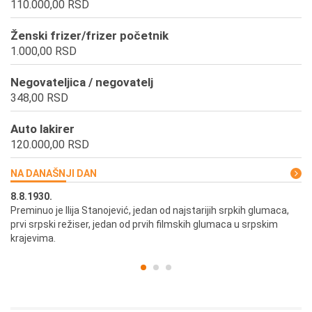
110.000,00 RSD
Ženski frizer/frizer početnik
1.000,00 RSD
Negovateljica / negovatelj
348,00 RSD
Auto lakirer
120.000,00 RSD
NA DANAŠNJI DAN
8.8.1930.
8.
Preminuo je Ilija Stanojević, jedan od najstarijih srpkih glumaca,
U 
prvi srpski režiser, jedan od prvih filmskih glumaca u srpskim
krajevima.