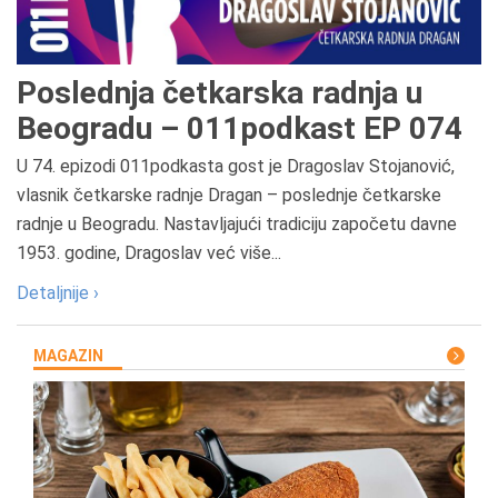
Poslednja četkarska radnja u
Beogradu – 011podkast EP 074
U 74. epizodi 011podkasta gost je Dragoslav Stojanović,
vlasnik četkarske radnje Dragan – poslednje četkarske
radnje u Beogradu. Nastavljajući tradiciju započetu davne
1953. godine, Dragoslav već više...
Detaljnije ›
MAGAZIN