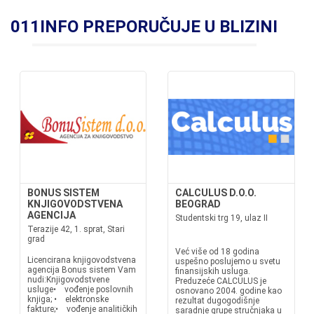
011INFO PREPORUČUJE U BLIZINI
BONUS SISTEM
CALCULUS D.O.O.
KNJIGOVODSTVENA
BEOGRAD
AGENCIJA
Studentski trg 19, ulaz II
Terazije 42, 1. sprat, Stari
grad
Već više od 18 godina
Licencirana knjigovodstvena
uspešno poslujemo u svetu
agencija Bonus sistem Vam
finansijskih usluga.
nudi:Knjigovodstvene
Preduzeće CALCULUS je
usluge• vođenje poslovnih
osnovano 2004. godine kao
knjiga; • elektronske
rezultat dugogodišnje
fakture;• vođenje analitičkih
saradnje grupe stručnjaka u