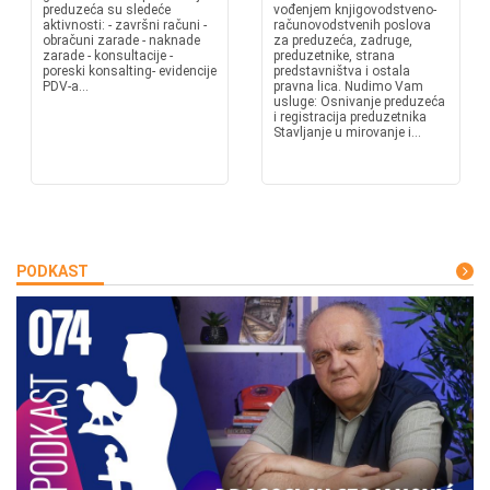
preduzeća su sledeće
vođenjem knjigovodstveno-
aktivnosti: - završni računi -
računovodstvenih poslova
obračuni zarade - naknade
za preduzeća, zadruge,
zarade - konsultacije -
preduzetnike, strana
poreski konsalting- evidencije
predstavništva i ostala
PDV-a...
pravna lica. Nudimo Vam
usluge: Osnivanje preduzeća
i registracija preduzetnika
Stavljanje u mirovanje i...
PODKAST