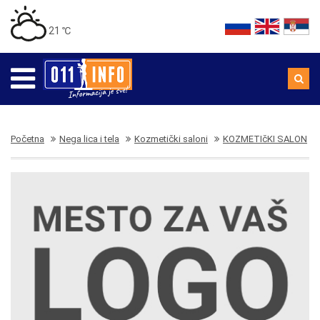
21 ℃
Početna
Nega lica i tela
Kozmetički saloni
KOZMETIčKI SALON