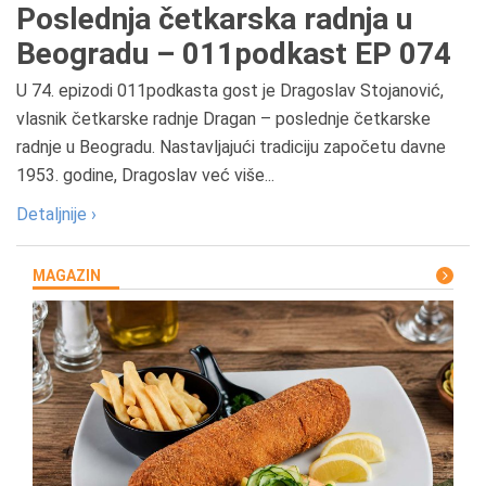
Poslednja četkarska radnja u
Beogradu – 011podkast EP 074
U 74. epizodi 011podkasta gost je Dragoslav Stojanović,
vlasnik četkarske radnje Dragan – poslednje četkarske
radnje u Beogradu. Nastavljajući tradiciju započetu davne
1953. godine, Dragoslav već više...
Detaljnije ›
MAGAZIN