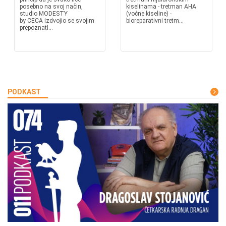
posebno na svoj način,
kiselinama - tretman AHA
studio MODESTY
(voćne kiseline) -
by CECA izdvojio se svojim
bioreparativni tretm...
prepoznatl...
PODKAST