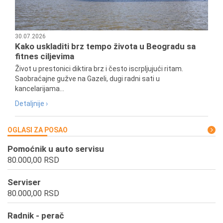
30.07.2026
Kako uskladiti brz tempo života u Beogradu sa
fitnes ciljevima
Život u prestonici diktira brz i često iscrpljujući ritam.
Saobraćajne gužve na Gazeli, dugi radni sati u
kancelarijama...
Detaljnije ›
OGLASI ZA POSAO
Pomoćnik u auto servisu
80.000,00 RSD
Serviser
80.000,00 RSD
Radnik - perač