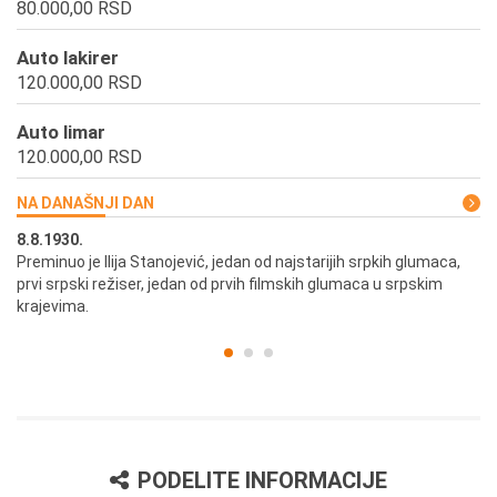
80.000,00 RSD
Auto lakirer
120.000,00 RSD
Auto limar
120.000,00 RSD
NA DANAŠNJI DAN
8.8.1930.
8.
Preminuo je Ilija Stanojević, jedan od najstarijih srpkih glumaca,
U 
prvi srpski režiser, jedan od prvih filmskih glumaca u srpskim
krajevima.
PODELITE INFORMACIJE