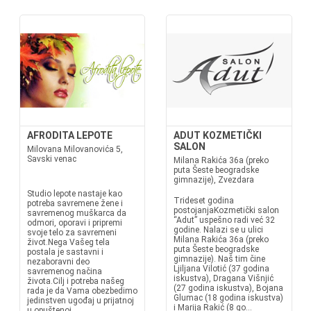
AFRODITA LEPOTE
ADUT KOZMETIČKI
SALON
Milovana Milovanovića 5,
Savski venac
Milana Rakića 36a (preko
puta Šeste beogradske
gimnazije), Zvezdara
Studio lepote nastaje kao
Trideset godina
potreba savremene žene i
postojanjaKozmetički salon
savremenog muškarca da
“Adut” uspešno radi već 32
odmori, oporavi i pripremi
godine. Nalazi se u ulici
svoje telo za savremeni
Milana Rakića 36a (preko
život.Nega Vašeg tela
puta Šeste beogradske
postala je sastavni i
gimnazije). Naš tim čine
nezaboravni deo
Ljiljana Vilotić (37 godina
savremenog načina
iskustva), Dragana Višnjić
života.Cilj i potreba našeg
(27 godina iskustva), Bojana
rada je da Vama obezbedimo
Glumac (18 godina iskustva)
jedinstven ugođaj u prijatnoj
i Marija Rakić (8 go...
u opuštenoj...