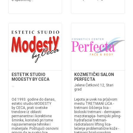
ESTETIK STUDIO
KOZMETIČKI SALON
MODESTY BY CECA
PERFECTA
...
Jelene Ćetković 12, Stari
grad
Od 1993. godine do danas,
Lepota je uvek na pr(a)vom
estetic studio MODESTY
mestu TRETMANI LICA -
by CECA, prati svetske
tretmani čišćenja lica -
trendove iz oblasti
bioloski tretmani - dermapen-
permanentne i korektivne
mezoterapija- hemijski piling-
šminke, koristeći pri tome
hydrafacial tretman-
najsavremenije tehnike i
radiotalasni lifting lica-
materijale. Poštujući osnovni
lečenje problematične kože -
princip da je svako lice
tretmani hijaluronskim