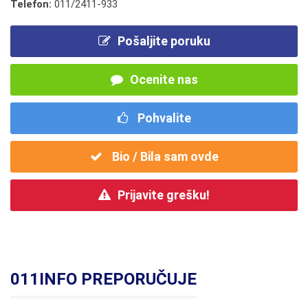
Telefon:
011/2411-933
Pošaljite poruku
Ocenite nas
Pohvalite
Bio / Bila sam ovde
Prijavite grešku!
011INFO PREPORUČUJE