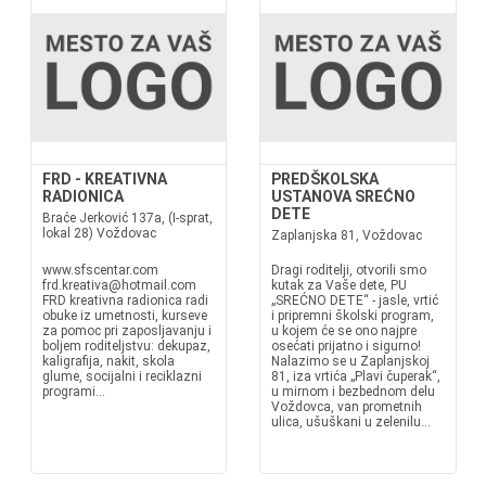
FRD - KREATIVNA
PREDŠKOLSKA
RADIONICA
USTANOVA SREĆNO
DETE
Braće Jerković 137a, (I-sprat,
lokal 28) Voždovac
Zaplanjska 81, Voždovac
www.sfscentar.com
Dragi roditelji, otvorili smo
frd.kreativa@hotmail.com
kutak za Vaše dete, PU
FRD kreativna radionica radi
„SREĆNO DETE“ - jasle, vrtić
obuke iz umetnosti, kurseve
i pripremni školski program,
za pomoc pri zaposljavanju i
u kojem će se ono najpre
boljem roditeljstvu: dekupaz,
osećati prijatno i sigurno!
kaligrafija, nakit, skola
Nalazimo se u Zaplanjskoj
glume, socijalni i reciklazni
81, iza vrtića „Plavi čuperak“,
programi...
u mirnom i bezbednom delu
Voždovca, van prometnih
ulica, ušuškani u zelenilu...