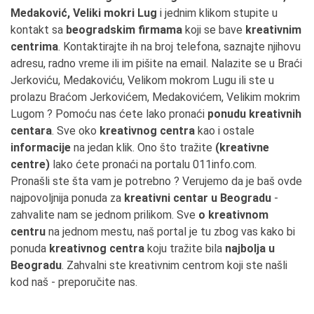
Medaković, Veliki mokri Lug
i jednim klikom stupite u
kontakt sa
beogradskim firmama
koji se bave
kreativnim
centrima
. Kontaktirajte ih na broj telefona, saznajte njihovu
adresu, radno vreme ili im pišite na email. Nalazite se u Braći
Jerkoviću, Medakoviću, Velikom mokrom Lugu ili ste u
prolazu Braćom Jerkovićem, Medakovićem, Velikim mokrim
Lugom ? Pomoću nas ćete lako pronaći
ponudu kreativnih
centara
. Sve oko
kreativnog centra
kao i ostale
informacije
na jedan klik. Ono što tražite
(kreativne
centre)
lako ćete pronaći na portalu 011info.com.
Pronašli ste šta vam je potrebno ? Verujemo da je baš ovde
najpovoljnija ponuda za
kreativni centar u Beogradu
-
zahvalite nam se jednom prilikom. Sve
o kreativnom
centru
na jednom mestu, naš portal je tu zbog vas kako bi
ponuda
kreativnog centra
koju tražite bila
najbolja u
Beogradu
. Zahvalni ste kreativnim centrom koji ste našli
kod naš - preporučite nas.