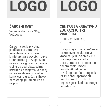
ČAROBNI SVET
CENTAR ZA KREATIVNU
EDUKACIJU TRI
Vojvode Vlahovića 31g,
VRAPČIĆA
Voždovac
Braće Jerković 75a,
Voždovac
Čarobni svet je privatna
trivrapcica@gmail.comCentar
predškolska ustanova
za kreativnu edukaciju „Tri
akreditovana od strane
vrapčića“ je 3. oktobra 2016.
Ministarstva prosvete, nauke
godine počeo sa radom.
i tehnološkog razvoja. Sam
Deca uzrasta 6-11 godina u
naziv vrtića govori da nam je
našem centru mogu
u cilju da deci obezbedimo
posećivati radionice
bezbrižno detinjstvo. U našoj
različitog sadržaja, engleski
ustanovi stvaramo svet u
jezik i dobiti ispomoć pri
kome ćemo ulepšati njihovo
izradi domaćih zadataka.
odrastanje jer, složićete se
Engleski jezik kod nas mogu
ne pos...
pohađati i st...