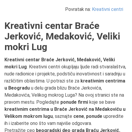
Povratak na:
Kreativni centri
Kreativni centar Braće
Jerković, Medaković, Veliki
mokri Lug
Kreativni centar Braće Jerković, Medaković, Veliki
mokri Lug
. Kreativni centri okupljaju ljude radi stvaralaštva,
nude radionice i projekte, podstiču inovativnost i saradnju u
različitim oblastima. U potrazi ste za
kreativnim centrima
u Beogradu
u delu grada blizu Braće Jerkovića,
Medakovića, Velikog mokrog Luga? Na ovoj stranici ste na
pravom mestu. Pogledajte
ponude firmi
koje se bave
kreativnim centrima u Braće Jerković na Medakoviću u
Velikom mokrom lugu
, saznajte
cene
,
ponude
uporedite
ih i izaberite ono što vam najviše odgovara.
Pretražite ceo
beogradski deo grada Braću Jerković,