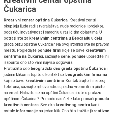
Kreativni centar opština
Čukarica
Kreativni centar opština Čukarica
. Kreativni centri
okupljaju ljude radi stvaralaštva, nude radionice i projekte,
podstiču inovativnost i saradnju u različitim oblastima. U
potrazi ste za
kreativnim centrima u Beogradu
u delu
grada blizu opštine Čukarica? Na ovoj stranici ste na pravom
mestu. Pogledajte
ponude firmi
koje se bave
kreativnim
centrima na Čukarici
, saznajte
cene
,
ponude
uporedite ih i
izaberite ono što vam najviše odgovara.
Pretražite ceo
beogradski deo grada opštinu Čukarica
i
jednim klikom stupite u kontakt sa
beogradskim firmama
koji se bave
kreativnim centrima
. Kontaktirajte ih na broj
telefona, saznajte njihovu adresu, radno vreme ili im pišite
na email. Nalazite se na opštini Čukarica ili ste u prolazu
opštinom Čukarica ? Pomoću nas ćete lako pronaći
ponudu
kreativnih centara
. Sve oko
kreativnog centra
kao i
ostale
informacije
na jedan klik. Ono što tražite
(kreativne