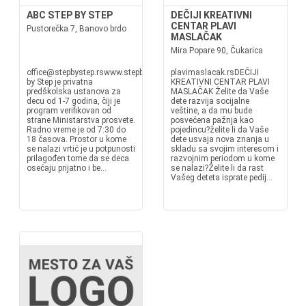
ABC STEP BY STEP
DEČIJI KREATIVNI
CENTAR PLAVI
Pustorečka 7, Banovo brdo
MASLAČAK
Mira Popare 90, Čukarica
office@stepbystep.rswww.stepbystep.rsStep
plavimaslacak.rsDEČIJI
by Step je privatna
KREATIVNI CENTAR PLAVI
predškolska ustanova za
MASLAČAK Želite da Vaše
decu od 1-7 godina, čiji je
dete razvija socijalne
program verifikovan od
veštine, a da mu bude
strane Ministarstva prosvete.
posvećena pažnja kao
Radno vreme je od 7:30 do
pojedincu?želite li da Vaše
18 časova. Prostor u kome
dete usvaja nova znanja u
se nalazi vrtić je u potpunosti
skladu sa svojim interesom i
prilagođen tome da se deca
razvojnim periodom u kome
osećaju prijatno i be...
se nalazi?Želite li da rast
Vašeg deteta isprate pedij...