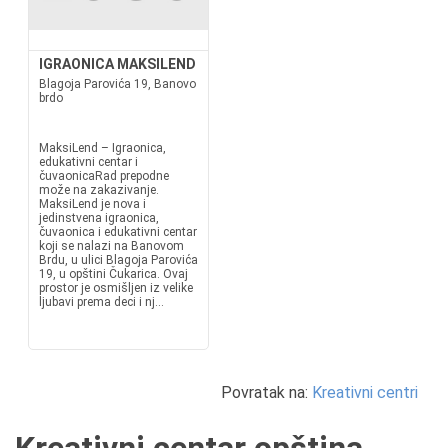
IGRAONICA MAKSILEND
Blagoja Parovića 19, Banovo
brdo
MaksiLend – Igraonica,
edukativni centar i
čuvaonicaRad prepodne
može na zakazivanje.
MaksiLend je nova i
jedinstvena igraonica,
čuvaonica i edukativni centar
koji se nalazi na Banovom
Brdu, u ulici Blagoja Parovića
19, u opštini Čukarica. Ovaj
prostor je osmišljen iz velike
ljubavi prema deci i nj...
Povratak na:
Kreativni centri