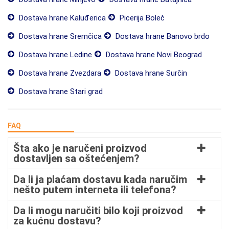
Dostava hrane Kaluđerica
Picerija Boleč
Dostava hrane Sremčica
Dostava hrane Banovo brdo
Dostava hrane Ledine
Dostava hrane Novi Beograd
Dostava hrane Zvezdara
Dostava hrane Surčin
Dostava hrane Stari grad
FAQ
Šta ako je naručeni proizvod
dostavljen sa oštećenjem?
Da li ja plaćam dostavu kada naručim
nešto putem interneta ili telefona?
Da li mogu naručiti bilo koji proizvod
za kućnu dostavu?