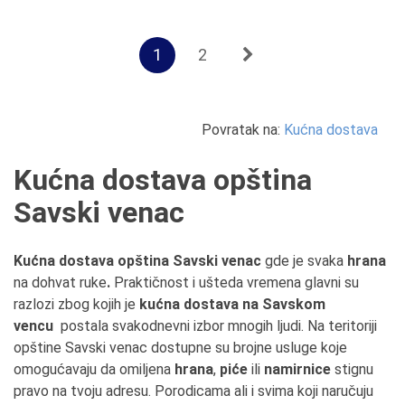
1
2
Povratak na:
Kućna dostava
Kućna dostava opština
Savski venac
Kućna dostava
opština Savski venac
gde je svaka
hrana
na dohvat ruke
.
Praktičnost i ušteda vremena glavni su
razlozi zbog kojih je
kućna dostava na Savskom
vencu
postala svakodnevni izbor mnogih ljudi. Na teritoriji
opštine Savski venac dostupne su brojne usluge koje
omogućavaju da omiljena
hrana
,
piće
ili
namirnice
stignu
pravo na tvoju adresu. Porodicama ali i svima koji naručuju