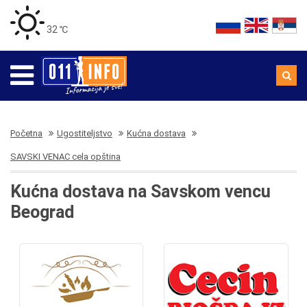
32 ℃
Početna
Ugostiteljstvo
Kućna dostava
SAVSKI VENAC cela opština
Kućna dostava na Savskom vencu
Beograd