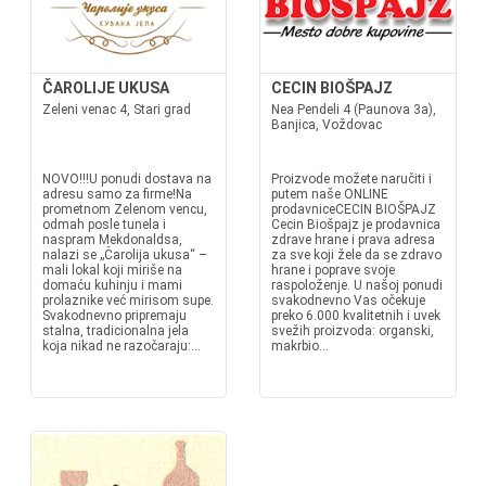
ČAROLIJE UKUSA
CECIN BIOŠPAJZ
Zeleni venac 4, Stari grad
Nea Pendeli 4 (Paunova 3a),
Banjica, Voždovac
NOVO!!!U ponudi dostava na
Proizvode možete naručiti i
adresu samo za firme!Na
putem naše ONLINE
prometnom Zelenom vencu,
prodavniceCECIN BIOŠPAJZ
odmah posle tunela i
Cecin Biošpajz je prodavnica
naspram Mekdonaldsa,
zdrave hrane i prava adresa
nalazi se „Čarolija ukusa“ –
za sve koji žele da se zdravo
mali lokal koji miriše na
hrane i poprave svoje
domaću kuhinju i mami
raspoloženje. U našoj ponudi
prolaznike već mirisom supe.
svakodnevno Vas očekuje
Svakodnevno pripremaju
preko 6.000 kvalitetnih i uvek
stalna, tradicionalna jela
svežih proizvoda: organski,
koja nikad ne razočaraju:...
makrbio...