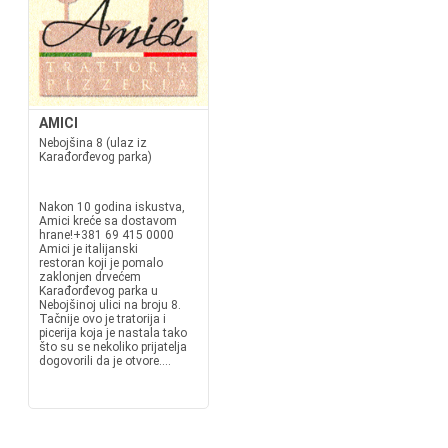
AMICI
Nebojšina 8 (ulaz iz
Karađorđevog parka)
Nakon 10 godina iskustva,
Amici kreće sa dostavom
hrane!+381 69 415 0000
Amici je italijanski
restoran koji je pomalo
zaklonjen drvećem
Karađorđevog parka u
Nebojšinoj ulici na broju 8.
Tačnije ovo je tratorija i
picerija koja je nastala tako
što su se nekoliko prijatelja
dogovorili da je otvore....