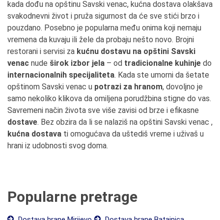
kada dođu na opštinu Savski venac, kućna dostava olakšava
svakodnevni život i pruža sigurnost da će sve stići brzo i
pouzdano. Posebno je popularna među onima koji nemaju
vremena da kuvaju ili žele da probaju nešto novo. Brojni
restorani i servisi za
kućnu dostavu na opštini Savski
venac
nude
širok izbor jela
– od
tradicionalne kuhinje
do
internacionalnih specijaliteta
. Kada ste umorni da šetate
opštinom Savski venac u
potrazi za hranom
, dovoljno je
samo nekoliko klikova da omiljena porudžbina stigne do vas.
Savremeni način života sve više zavisi od brze i efikasne
dostave
. Bez obzira da li se nalaziš na opštini Savski venac ,
kućna dostava
ti omogućava da uštediš vreme i uživaš u
hrani iz udobnosti svog doma.
Popularne pretrage
Dostava hrane Mirijevo
Dostava hrane Batajnica