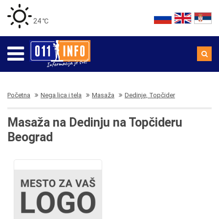
24 ℃
Početna
Nega lica i tela
Masaža
Dedinje, Topčider
Masaža na Dedinju na Topčideru
Beograd