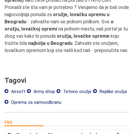
opremu)
lako ćete pronaći na portalu 011info.com.
Pronašli ste šta vam je potrebno ? Verujemo da je baš ovde
najpovoljnija ponuda za
oružje, lovačku opremu u
Beogradu
- zahvalite nam se jednom prilikom. Sve
o
oružju, lovačkoj opremi
na jednom mestu, naš portal je tu
zbog vas kako bi ponuda
oružja, lovačke opreme
koju
tražite bila
najbolja u Beogradu
. Zahvalni ste oružjem,
lovačkom opremom koji ste našli kod naš - preporučite nas.
Tagovi
Airsoft
Army shop
Tetivno oružje
Replike oružja
Oprema za samoodbranu
FAQ