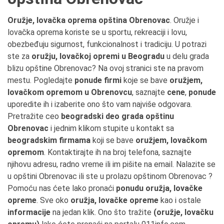
Oružje, lovačka oprema opština Obrenovac
. Oružje i
lovačka oprema koriste se u sportu, rekreaciji i lovu,
obezbeđuju sigurnost, funkcionalnost i tradiciju. U potrazi
ste za
oružju, lovačkoj opremi u Beogradu
u delu grada
blizu opštine Obrenovac? Na ovoj stranici ste na pravom
mestu. Pogledajte
ponude firmi
koje se bave
oružjem,
lovačkom opremom u Obrenovcu
, saznajte
cene
,
ponude
uporedite ih i izaberite ono što vam najviše odgovara.
Pretražite ceo
beogradski deo grada opštinu
Obrenovac
i jednim klikom stupite u kontakt sa
beogradskim firmama
koji se bave
oružjem, lovačkom
opremom
. Kontaktirajte ih na broj telefona, saznajte
njihovu adresu, radno vreme ili im pišite na email. Nalazite se
u opštini Obrenovac ili ste u prolazu opštinom Obrenovac ?
Pomoću nas ćete lako pronaći
ponudu oružja, lovačke
opreme
. Sve oko
oružja, lovačke opreme
kao i ostale
informacije
na jedan klik. Ono što tražite
(oružje, lovačku