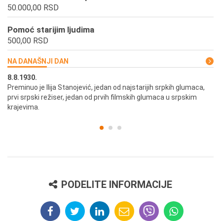
50.000,00 RSD
Pomoć starijim ljudima
500,00 RSD
NA DANAŠNJI DAN
8.8.1930.
8.
Preminuo je Ilija Stanojević, jedan od najstarijih srpkih glumaca,
U 
prvi srpski režiser, jedan od prvih filmskih glumaca u srpskim
krajevima.
PODELITE INFORMACIJE