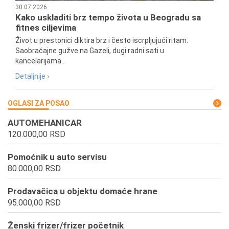
30.07.2026
Kako uskladiti brz tempo života u Beogradu sa
fitnes ciljevima
Život u prestonici diktira brz i često iscrpljujući ritam.
Saobraćajne gužve na Gazeli, dugi radni sati u
kancelarijama...
Detaljnije ›
OGLASI ZA POSAO
AUTOMEHANICAR
120.000,00 RSD
Pomoćnik u auto servisu
80.000,00 RSD
Prodavačica u objektu domaće hrane
95.000,00 RSD
Ženski frizer/frizer početnik