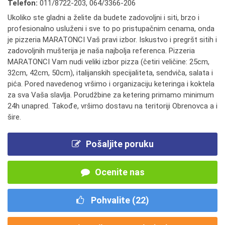
Telefon:
011/8722-203
,
064/3366-206
Ukoliko ste gladni a želite da budete zadovoljni i siti, brzo i
profesionalno usluženi i sve to po pristupačnim cenama, onda
je pizzeria MARATONCI Vaš pravi izbor. Iskustvo i pregršt sitih i
zadovoljnih mušterija je naša najbolja referenca. Pizzeria
MARATONCI Vam nudi veliki izbor pizza (četiri veličine: 25cm,
32cm, 42cm, 50cm), italijanskih specijaliteta, sendviča, salata i
pića. Pored navedenog vršimo i organizaciju keteringa i koktela
za sva Vaša slavlja. Porudžbine za ketering primamo minimum
24h unapred. Takođe, vršimo dostavu na teritoriji Obrenovca a i
šire.
Pošaljite poruku
Ocenite nas
Pohvalite (
22
)