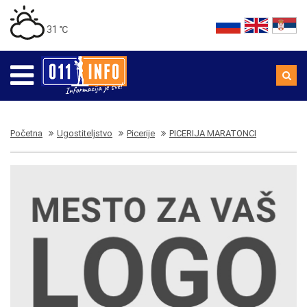
31 ℃
Početna
Ugostiteljstvo
Picerije
PICERIJA MARATONCI