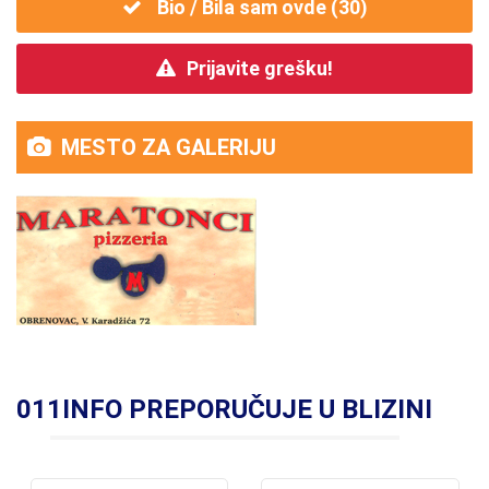
Bio / Bila sam ovde (
30
)
Prijavite grešku!
MESTO ZA GALERIJU
011INFO PREPORUČUJE U BLIZINI