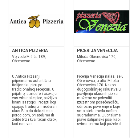
ANTICA PIZZERIA
PICERIJA VENECIJA
Vojvode Mišića 189,
Miloša Obrenovića 170,
Obrenovac
Obrenovac
U Antica Pizzeriji
Picerija Venecija nalazi se u
pripremamo autentičnu
Obrenovcu, u ulici Miloša
italijansku picu po
Obrenovića 170. Nakon
tradicionalnoj recepturi. U
dugogodišnjeg iskustva u
prijatnoj atmosferi očekuju
pravljenju ukusnih pizza,
vas vrhunske pice, pažljivo
možemo se pohvaliti
birani sastojci i recepti koji
izuzetnom posećenošću,
spajaju tradiciju i moderan
odnosno poverenjem koje
ukus.Bilo da dolazite sa
smo stekli među našim
porodicom, prijateljima ili
sugrađanima. Ljubiteljima
želite brz i kvalitetan obrok,
prave italijanske pice, kao i
kod nas vas...
svima onima koji požele d...