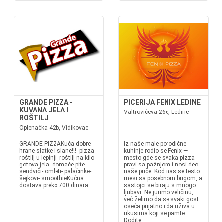
GRANDE PIZZA -
PICERIJA FENIX LEDINE
KUVANA JELA I
Valtrovićeva 26e, Ledine
ROŠTILJ
Oplenačka 42b, Vidikovac
GRANDE PIZZAKuća dobre
Iz naše male porodične
hrane slatke i slane!!!- pizza-
kuhinje rodio se Fenix —
roštilj u lepinji- roštilj na kilo-
mesto gde se svaka pizza
gotova jela- domaće pite-
pravi sa pažnjom i nosi deo
sendviči- omleti- palačinke-
naše priče. Kod nas se testo
šejkovi- smoothieKućna
mesi sa posebnom brigom, a
dostava preko 700 dinara.
sastojci se biraju s mnogo
ljubavi. Ne jurimo veličinu,
već želimo da se svaki gost
oseća prijatno i da uživa u
ukusima koji se pamte.
Dođite...