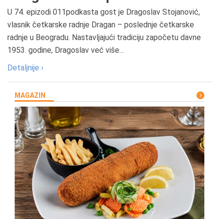
U 74. epizodi 011podkasta gost je Dragoslav Stojanović,
vlasnik četkarske radnje Dragan – poslednje četkarske
radnje u Beogradu. Nastavljajući tradiciju započetu davne
1953. godine, Dragoslav već više...
Detaljnije ›
MAGAZIN