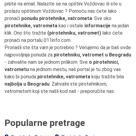
pišite na email. Nalazite se na opštini Voždovac ili ste u
prolazu opštinom Voždovac ? Pomoću nas ćete lako
pronaći
ponudu pirotehnike, vatrometa
. Sve oko
pirotehnike, vatrometa
kao i ostale
informacije
na jedan
klik. Ono što tražite
(pirotehniku, vatromet)
lako ćete
pronaći na portalu 011info.com.
Pronašli ste šta vam je potrebno ? Verujemo da je baš ovde
najpovoljnija ponuda za
pirotehniku, vatromet u Beogradu
- zahvalite nam se jednom prilikom. Sve
o pirotehnici,
vatrometu
na jednom mestu, naš portal je tu zbog vas
kako bi ponuda
pirotehnike, vatrometa
koju tražite bila
najbolja u Beogradu
. Zahvalni ste pirotehnikom,
vatrometom koji ste našli kod naš - preporučite nas.
Popularne pretrage