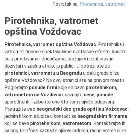
Povratak na:
Pirotehnika, vatromet
Pirotehnika, vatromet
opština Voždovac
Pirotehnika, vatromet opština Voždovac
. Pirotehnika i
vatromet donose spektakularne svetlosne efekte, koriste
se u proslavama i događajima, pružajući nezaboravan
doživljaj i vizuelnu atrakciju publici. U potrazi ste za
pirotehnici, vatrometu u Beogradu
u delu grada blizu
opštine Voždovac? Na ovoj stranici ste na pravom mestu.
Pogledajte
ponude firmi
koje se bave
pirotehnikom,
vatrometom na Voždovcu
, saznajte
cene
,
ponude
uporedite ih i izaberite ono što vam najviše odgovara.
Pretražite ceo
beogradski deo grada opštinu Voždovac
i
jednim klikom stupite u kontakt sa
beogradskim firmama
koji se bave
pirotehnikom, vatrometom
. Kontaktirajte ih
na broj telefona, saznajte njihovu adresu, radno vreme ili im