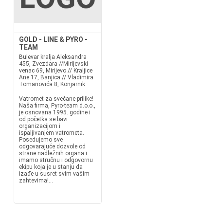
GOLD - LINE & PYRO -
TEAM
Bulevar kralja Aleksandra
455, Zvezdara //Mirijevski
venac 69, Mirijevo // Kraljice
Ane 17, Banjica // Vladimira
Tomanovića 8, Konjarnik
Vatromet za svečane prilike!
Naša firma, Pyro-team d.o.o.,
je osnovana 1995. godine i
od početka se bavi
organizacijom i
ispaljivanjem vatrometa.
Posedujemo sve
odgovarajuće dozvole od
strane nadležnih organa i
imamo stručnu i odgovornu
ekipu koja je u stanju da
izađe u susret svim vašim
zahtevima!...