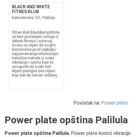
BLACK AND WHITE
FITNES KLUB
Dalmatinska 101, Palilula
Fitnes klub Black&amp;White
se bavi pružanjem usluga iz
oblasti fitnesa i zdravog
života sa ciljem da svojim
korisnicima pruži najbolje i
najsavremenije informacije i
trenažne metode iz sveta
rekreacije i sporta koje će
omogućiti da svaki naš
klijent postigne one ciljeve
koje želi da ostvari vežbanj...
Povratak na:
Power plate
Power plate opština Palilula
Power plate opština Palilula
. Power plate koristi vibracije