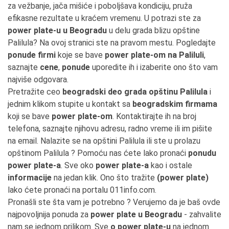
za vežbanje, jača mišiće i poboljšava kondiciju, pruža
efikasne rezultate u kraćem vremenu. U potrazi ste za
power plate-u u Beogradu
u delu grada blizu opštine
Palilula? Na ovoj stranici ste na pravom mestu. Pogledajte
ponude firmi
koje se bave
power plate-om na Paliluli
,
saznajte
cene
,
ponude
uporedite ih i izaberite ono što vam
najviše odgovara.
Pretražite ceo
beogradski deo grada opštinu Palilula
i
jednim klikom stupite u kontakt sa
beogradskim firmama
koji se bave
power plate-om
. Kontaktirajte ih na broj
telefona, saznajte njihovu adresu, radno vreme ili im pišite
na email. Nalazite se na opštini Palilula ili ste u prolazu
opštinom Palilula ? Pomoću nas ćete lako pronaći
ponudu
power plate-a
. Sve oko
power plate-a
kao i ostale
informacije
na jedan klik. Ono što tražite
(power plate)
lako ćete pronaći na portalu 011info.com.
Pronašli ste šta vam je potrebno ? Verujemo da je baš ovde
najpovoljnija ponuda za
power plate u Beogradu
- zahvalite
nam se jednom prilikom. Sve
o power plate-u
na jednom