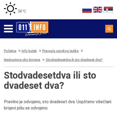
38 ℃
Početna
Info kutak
Pravopis srpskog jezika
Nedoumice oko brojeva
Stodvadesetdva ili sto dvadeset dva?
Stodvadesetdva ili sto
dvadeset dva?
Pravilno je odvojeno, sto dvadeset dva. Uopšteno višečlani
brojevi pišu se odvojeno.