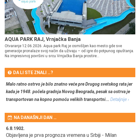
AQUA PARK RAJ, Vrnjačka Banja
Otvaranje 12.06.2026. Aqua park Raj je osmišljen kao mesto gde sve
generacije pronalaze svoj način da uživaju – od igre do potpunog opuštanja.
Na impresivnoj površini u srcu Vrnjačka Banja prostire...
DA LI STE ZNALI …?
Malo ratno ostrvo je bilo znatno veće pre Drugog svetskog rata jer
kada je 1948. počela gradnja Novog Beograda, pesak sa ostrva je
transportovan na kopno pomoću velikih transportni...
Detaljnije ›
NA DANAŠNJI DAN …
6.8.1902.
6.
Objavljena je prva prognoza vremena u Srbiji - Milan
Od