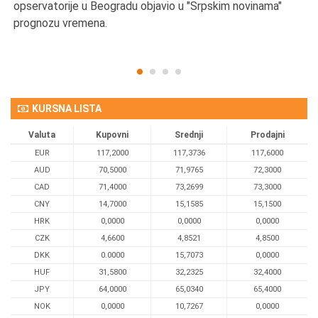
opservatorije u Beogradu objavio u "Srpskim novinama"
prognozu vremena.
KURSNA LISTA
Valuta
Kupovni
Srednji
Prodajni
EUR
117,2000
117,3736
117,6000
AUD
70,5000
71,9765
72,3000
CAD
71,4000
73,2699
73,3000
CNY
14,7000
15,1585
15,1500
HRK
0,0000
0,0000
0,0000
CZK
4,6600
4,8521
4,8500
DKK
0.0000
15,7073
0,0000
HUF
31,5800
32,2325
32,4000
JPY
64,0000
65,0340
65,4000
NOK
0,0000
10,7267
0,0000