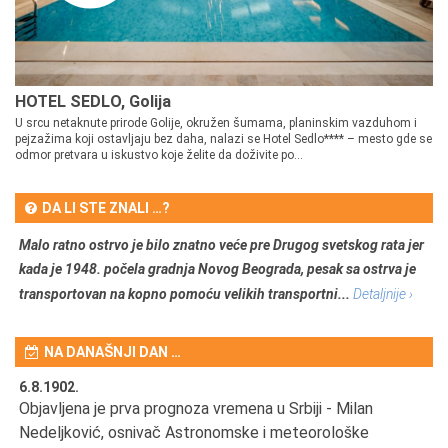
HOTEL SEDLO, Golija
U srcu netaknute prirode Golije, okružen šumama, planinskim vazduhom i
pejzažima koji ostavljaju bez daha, nalazi se Hotel Sedlo**** – mesto gde se
odmor pretvara u iskustvo koje želite da doživite po...
DA LI STE ZNALI …?
Malo ratno ostrvo je bilo znatno veće pre Drugog svetskog rata jer
kada je 1948. počela gradnja Novog Beograda, pesak sa ostrva je
transportovan na kopno pomoću velikih transportni...
Detaljnije ›
NA DANAŠNJI DAN …
6.8.1902.
6.
Objavljena je prva prognoza vremena u Srbiji - Milan
Od
Nedeljković, osnivač Astronomske i meteorološke
SA