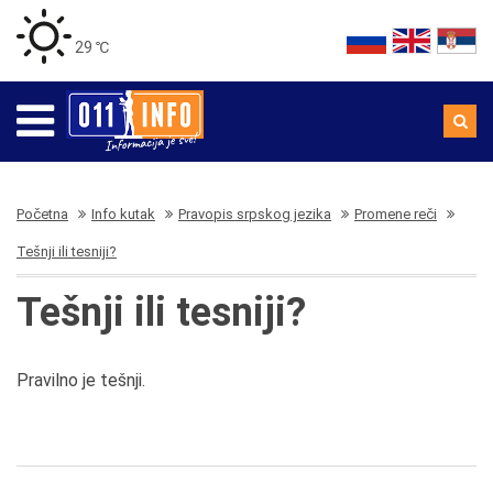
29 ℃
Početna
Info kutak
Pravopis srpskog jezika
Promene reči
Tešnji ili tesniji?
Tešnji ili tesniji?
Pravilno je tešnji.