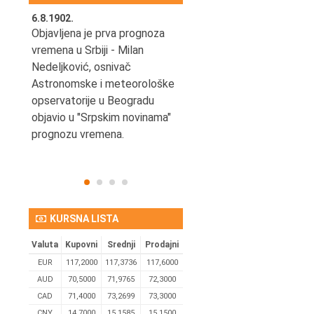
6.8.1902.
6.8.2004.
nović,
Objavljena je prva prognoza
Odigrana je košarkaška
vremena u Srbiji - Milan
prijateljska utakmica izmeđ
ena
Nedeljković, osnivač
SCG i SAD u Beogradskoj
Astronomske i meteorološke
Areni.
opservatorije u Beogradu
objavio u "Srpskim novinama"
prognozu vremena.
KURSNA LISTA
Valuta
Kupovni
Srednji
Prodajni
EUR
117,2000
117,3736
117,6000
AUD
70,5000
71,9765
72,3000
CAD
71,4000
73,2699
73,3000
CNY
14,7000
15,1585
15,1500