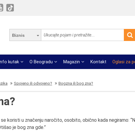
Biznis
Info kutak
O Beogradu
Magazin
Kontakt
Oglasi za 
ezika
Spojeno ili odvojeno?
Bogzna ili bog zna?
zna?
na se koristi u značenju naročito, osobito, obično kada negiramo: “
tišao je bog zna gde.”