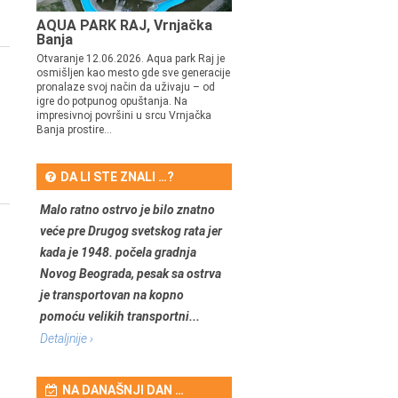
AQUA PARK RAJ, Vrnjačka
Banja
Otvaranje 12.06.2026. Aqua park Raj je
osmišljen kao mesto gde sve generacije
pronalaze svoj način da uživaju – od
igre do potpunog opuštanja. Na
impresivnoj površini u srcu Vrnjačka
Banja prostire...
DA LI STE ZNALI …?
Malo ratno ostrvo je bilo znatno
veće pre Drugog svetskog rata jer
kada je 1948. počela gradnja
Novog Beograda, pesak sa ostrva
je transportovan na kopno
pomoću velikih transportni...
Detaljnije ›
NA DANAŠNJI DAN …