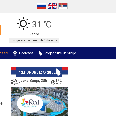
31 ℃
Vedro
Prognoza za narednih 5 dana
posao
Podkast
Preporuke iz Srbije
PREPORUKE IZ SRBIJE
Vrnjačka Banja, 235
142
km
min
Ne