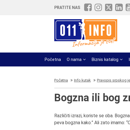
PRATITE NAS
Početna
O nama
Biznis katalog
Početna
Info kutak
Pravopis srpskog j
Bogzna ili bog 
Različiti izrazi, koriste se oba. Bogz
peva bogzna kako.” Ali zato imamo: “O