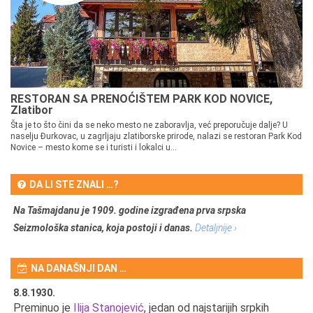
RESTORAN SA PRENOĆIŠTEM PARK KOD NOVICE,
Zlatibor
Šta je to što čini da se neko mesto ne zaboravlja, već preporučuje dalje? U
naselju Đurkovac, u zagrljaju zlatiborske prirode, nalazi se restoran Park Kod
Novice – mesto kome se i turisti i lokalci u...
DA LI STE ZNALI …?
Na Tašmajdanu je 1909. godine izgrađena prva srpska
Seizmološka stanica, koja postoji i danas.
Detaljnije ›
NA DANAŠNJI DAN …
8.8.1930.
8.
Preminuo je
Ilija Stanojević
, jedan od najstarijih srpkih
U 