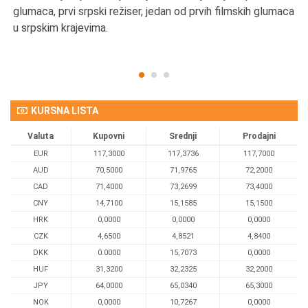
u
glumaca, prvi srpski režiser, jedan od prvih filmskih glumaca
u srpskim krajevima.
KURSNA LISTA
Valuta
Kupovni
Srednji
Prodajni
EUR
117,3000
117,3736
117,7000
AUD
70,5000
71,9765
72,2000
CAD
71,4000
73,2699
73,4000
CNY
14,7100
15,1585
15,1500
HRK
0,0000
0,0000
0,0000
CZK
4,6500
4,8521
4,8400
DKK
0.0000
15,7073
0,0000
HUF
31,3200
32,2325
32,2000
JPY
64,0000
65,0340
65,3000
NOK
0,0000
10,7267
0,0000