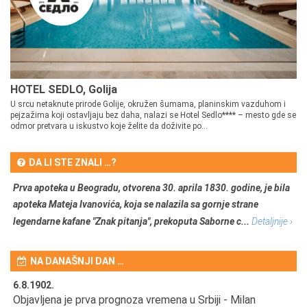
HOTEL SEDLO, Golija
U srcu netaknute prirode Golije, okružen šumama, planinskim vazduhom i
pejzažima koji ostavljaju bez daha, nalazi se Hotel Sedlo**** – mesto gde se
odmor pretvara u iskustvo koje želite da doživite po...
DA LI STE ZNALI …?
Prva apoteka u Beogradu, otvorena 30. aprila 1830. godine, je bila
apoteka Mateja Ivanovića, koja se nalazila sa gornje strane
legendarne kafane "Znak pitanja", prekoputa Saborne c...
Detaljnije ›
NA DANAŠNJI DAN …
6.8.1902.
6.
Objavljena je prva prognoza vremena u Srbiji - Milan
Od