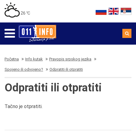
26 ℃
Početna
Info kutak
Pravopis srpskog jezika
Spojeno ili odvojeno?
Odpratiti ili otpratiti
Odpratiti ili otpratiti
Tačno je otpratiti.