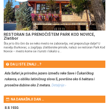
RESTORAN SA PRENOĆIŠTEM PARK KOD NOVICE,
Zlatibor
Šta je to što čini da se neko mesto ne zaboravlja, već preporučuje dalje? U
naselju Đurkovac, u zagrljaju zlatiborske prirode, nalazi se restoran Park Kod
Novice – mesto kome se i turisti i lokalci u...
DA LI STE ZNALI …?
Ada Safari je prirodno jezero između reke Save i Čukaričkog
rukavca, u obliku latiničnog slova S, površine oko 6 hektara i
prosečne dubine oko 2 metara.
Detaljnije ›
NA DANAŠNJI DAN …
8.8.1930.
8.