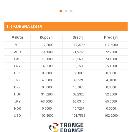
KURSNA LISTA
Valuta
Kupovni
Srednji
Prodajni
EUR
117,2000
117,3736
117,6000
AUD
70,5000
71,9765
72,2000
CAD
71,5000
73,2699
73,4000
CNY
14,6500
15,1585
15,1500
HRK
0,0000
0,0000
0,0000
CZK
4,6500
4,8521
4,8400
DKK
0.0000
15,7073
0,0000
HUF
31,3200
32,2325
32,2000
JPY
63,6000
65,0340
65,3000
NOK
0,0000
10,7267
0,0000
USD
100,5000
101,7565
102,2000