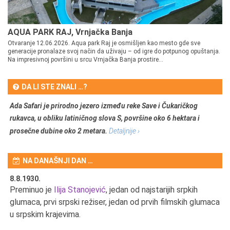
AQUA PARK RAJ, Vrnjačka Banja
Otvaranje 12.06.2026. Aqua park Raj je osmišljen kao mesto gde sve
generacije pronalaze svoj način da uživaju – od igre do potpunog opuštanja.
Na impresivnoj površini u srcu Vrnjačka Banja prostire...
DA LI STE ZNALI …?
Ada Safari je prirodno jezero između reke Save i Čukaričkog
rukavca, u obliku latiničnog slova S, površine oko 6 hektara i
prosečne dubine oko 2 metara.
Detaljnije ›
NA DANAŠNJI DAN …
8.8.1930.
8.
Preminuo je
Ilija Stanojević
, jedan od najstarijih srpkih
U 
u
glumaca, prvi srpski režiser, jedan od prvih filmskih glumaca
u srpskim krajevima.