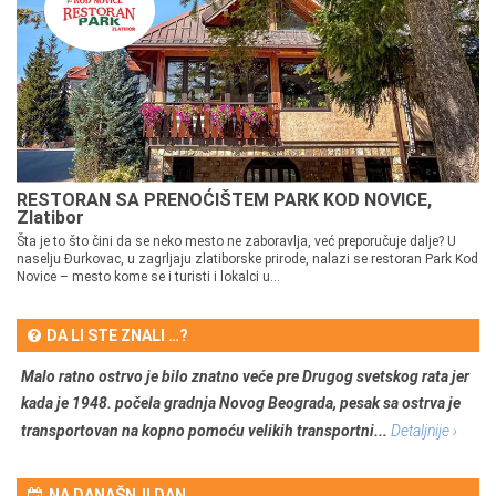
RESTORAN SA PRENOĆIŠTEM PARK KOD NOVICE,
Zlatibor
Šta je to što čini da se neko mesto ne zaboravlja, već preporučuje dalje? U
naselju Đurkovac, u zagrljaju zlatiborske prirode, nalazi se restoran Park Kod
Novice – mesto kome se i turisti i lokalci u...
DA LI STE ZNALI …?
Malo ratno ostrvo je bilo znatno veće pre Drugog svetskog rata jer
kada je 1948. počela gradnja Novog Beograda, pesak sa ostrva je
transportovan na kopno pomoću velikih transportni...
Detaljnije ›
NA DANAŠNJI DAN …