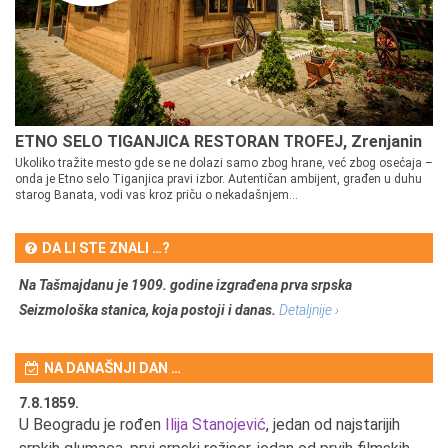
ETNO SELO TIGANJICA RESTORAN TROFEJ, Zrenjanin
Ukoliko tražite mesto gde se ne dolazi samo zbog hrane, već zbog osećaja –
onda je Etno selo Tiganjica pravi izbor. Autentičan ambijent, građen u duhu
starog Banata, vodi vas kroz priču o nekadašnjem...
DA LI STE ZNALI …?
Na Tašmajdanu je 1909. godine izgrađena prva srpska
Seizmološka stanica, koja postoji i danas.
Detaljnije ›
NA DANAŠNJI DAN …
7.8.1859.
7.
U Beogradu je rođen
Ilija Stanojević
, jedan od najstarijih
U 