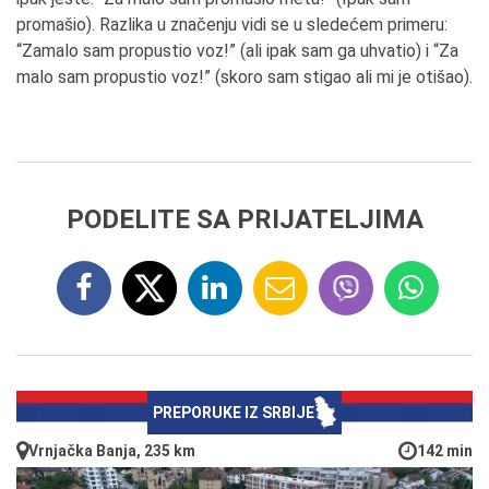
promašio). Razlika u značenju vidi se u sledećem primeru:
“Zamalo sam propustio voz!” (ali ipak sam ga uhvatio) i “Za
malo sam propustio voz!” (skoro sam stigao ali mi je otišao).
PODELITE SA PRIJATELJIMA
PREPORUKE IZ SRBIJE
Vrnjačka Banja, 235 km
142 min