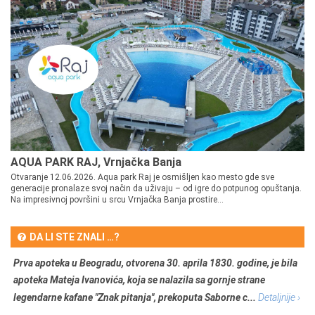
AQUA PARK RAJ, Vrnjačka Banja
Otvaranje 12.06.2026. Aqua park Raj je osmišljen kao mesto gde sve
generacije pronalaze svoj način da uživaju – od igre do potpunog opuštanja.
Na impresivnoj površini u srcu Vrnjačka Banja prostire...
DA LI STE ZNALI …?
Prva apoteka u Beogradu, otvorena 30. aprila 1830. godine, je bila
apoteka Mateja Ivanovića, koja se nalazila sa gornje strane
legendarne kafane "Znak pitanja", prekoputa Saborne c...
Detaljnije ›