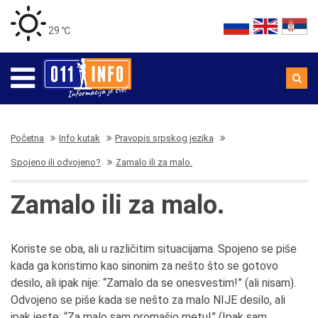
29 ℃
Početna
Info kutak
Pravopis srpskog jezika
Spojeno ili odvojeno?
Zamalo ili za malo.
Zamalo ili za malo.
Koriste se oba, ali u različitim situacijama. Spojeno se piše
kada ga koristimo kao sinonim za nešto što se gotovo
desilo, ali ipak nije: “Zamalo da se onesvestim!” (ali nisam).
Odvojeno se piše kada se nešto za malo NIJE desilo, ali
ipak jeste: “Za malo sam promašio metu!” (Ipak sam