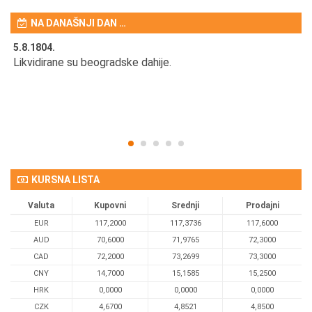
NA DANAŠNJI DAN …
5.8.1804.
5.
Likvidirane su beogradske dahije.
U 
gl
KURSNA LISTA
Valuta
Kupovni
Srednji
Prodajni
EUR
117,2000
117,3736
117,6000
AUD
70,6000
71,9765
72,3000
CAD
72,2000
73,2699
73,3000
CNY
14,7000
15,1585
15,2500
HRK
0,0000
0,0000
0,0000
CZK
4,6700
4,8521
4,8500