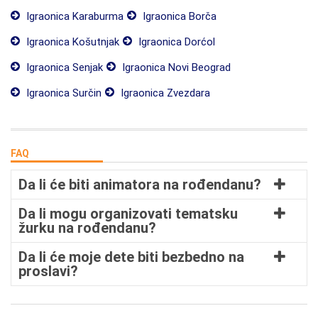
Igraonica Karaburma
Igraonica Borča
Igraonica Košutnjak
Igraonica Dorćol
Igraonica Senjak
Igraonica Novi Beograd
Igraonica Surčin
Igraonica Zvezdara
FAQ
Da li će biti animatora na rođendanu?
Da li mogu organizovati tematsku
žurku na rođendanu?
Da li će moje dete biti bezbedno na
proslavi?