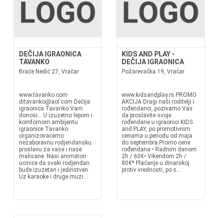
DEČIJA IGRAONICA
KIDS AND PLAY -
TAVANKO
DEČIJA IGRAONICA
Braće Nedić 27, Vračar
Požarevačka 19, Vračar
www.tavanko.com
www.kidsandplay.rs PROMO
ditavanko@aol.com Dečija
AKCIJA Dragi naši roditelji i
igraonica Tavanko Vam
rođendanci, pozivamo Vas
donosi... U izuzetno lepom i
da proslavite svoje
komfornom ambijentu
rođendane u igraonici KIDS
igraonice Tavanko
and PLAY, po promotivnim
organizovacemo
cenama u periodu od maja
nezaboravnu rodjendansku
do septembra.Promo cene
proslavu za vase i nase
rođendana:• Radnim danom
malisane. Nasi animatori
2h / 60€• Vikendom 2h /
ucinice da svaki rodjendan
80€* Plaćanje u dinarskoj
bude izuzetan i jedinstven.
protiv vrednosti, po s...
Uz karaoke i druge muzi...