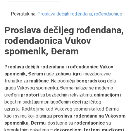
Povratak na:
Proslava dečijih rođendana, rođendaonice
Proslava dečijeg rođendana,
rođendaonica Vukov
spomenik, Đeram
Proslava dečijih rođendana i rođendaonice Vukov
spomenik, Đeram
nude
zabavu
,
igru
i nezaboravne
trenutke za
mališane
. Na području
beogradskog
dela
grada Vukovog spomenika, Đerma nalaze se moderno
uređeni
prostori
sa bezbednim rekvizitima,
animacijom
i
bogatim sadržajem prilagođenim
deci
različitog
uzrasta. Roditeljima kod Vukovog spomenika kod Đerma,
kao i svima koji planiraju
proslavu rođendana na Vukovom
spomeniku, Đermu
, dostupne su
rođendaonice
sa
kompletnim paketima –
dekoracijom
,
tortom
,
muzikom
i