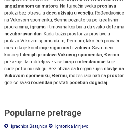
angažmanom animatora
. Na taj način svaka
proslava
prolazi bez stresa, a
deca uživaju u veselju
. Rođendaonice
na Vukovom spomeniku, Đermu poznate su po kreativnim
programima,
igrama
i timovima koji brinu da svako dete ima
nezaboravan dan
. Kada tražiš prostor za proslavu u
prolazu Vukovim spomenikom, Đermom, lako ćeš pronaći
mesto koje kombinuje
sigurnost
i
zabavu
. Savremeni
koncept
dečijih proslava Vukovog spomenika, Đerma
pokazuje da roditelji sve više biraju
rođendaonice
koje
nude potpunu uslugu. Bez obzira da li organizuješ
slavlje na
Vukovom spomeniku, Đermu,
možeš računati na
prostor
gde će svaki
rođendan
postati
poseban događaj
.
Popularne pretrage
Igraonica Batajnica
Igraonica Mirijevo