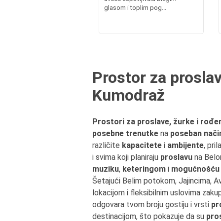
glasom i toplim pog...
Prostor za proslav
Kumodraž
Prostori za proslave, žurke i rođe
posebne trenutke
na
poseban nači
različite
kapacitete
i
ambijente
, pr
i svima koji planiraju
proslavu
na Belom
muziku
,
keteringom
i
mogućnošću d
Šetajući Belim potokom, Jajincima,
lokacijom i fleksibilnim uslovima zak
odgovara tvom broju gostiju i vrsti
pr
destinacijom, što pokazuje da su
pro