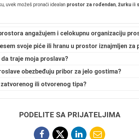
u, uvek možeš pronaći idealan
prostor za rođendan
,
žurku
ili
prostora angažujem i celokupnu organizaciju pro
sem svoje piće ili hranu u prostor iznajmljen za
da traje moja proslava?
proslave obezbeđuju pribor za jelo gostima?
 zatvorenog ili otvorenog tipa?
PODELITE SA PRIJATELJIMA