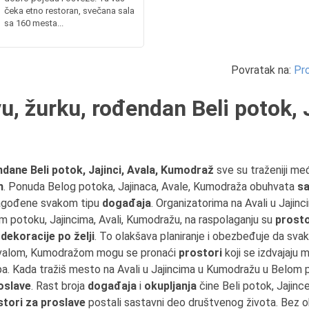
čeka etno restoran, svečana sala
sa 160 mesta...
Povratak na:
Pro
u, žurku, rođendan Beli potok, J
ndane Beli potok, Jajinci, Avala, Kumodraž
sve su traženiji me
n
. Ponuda Belog potoka, Jajinaca, Avale, Kumodraža obuhvata
sa
ilagođene svakom tipu
događaja
. Organizatorima na Avali u Jaji
 potoku, Jajincima, Avali, Kumodražu, na raspolaganju su
prosto
ekoracije po želji
. To olakšava planiranje i obezbeđuje da sva
 Avalom, Kumodražom mogu se pronaći
prostori
koji se izdvajaju
upa. Kada tražiš mesto na Avali u Jajincima u Kumodražu u Belom p
oslave
. Rast broja
događaja
i
okupljanja
čine Beli potok, Jajin
stori za proslave
postali sastavni deo društvenog života. Bez obz