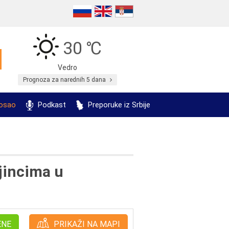
30 ℃
Vedro
Prognoza za narednih 5 dana
posao
Podkast
Preporuke iz Srbije
ajincima u
ENE
PRIKAŽI NA MAPI