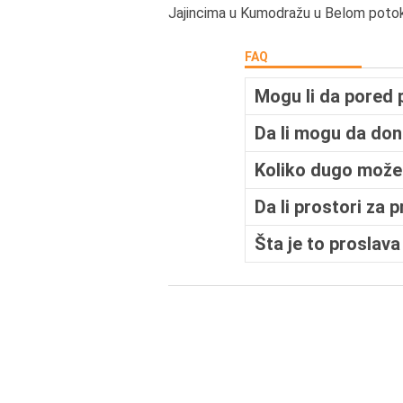
Jajincima u Kumodražu u Belom potok
FAQ
Mogu li da pored 
Da li mogu da done
Koliko dugo može 
Da li prostori za 
Šta je to proslava