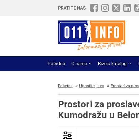
PRATITE NAS
Početna
O nama
Biznis katalog
Početna
Ugostiteljstvo
Prostori za pro
Prostori za proslav
Kumodražu u Belo