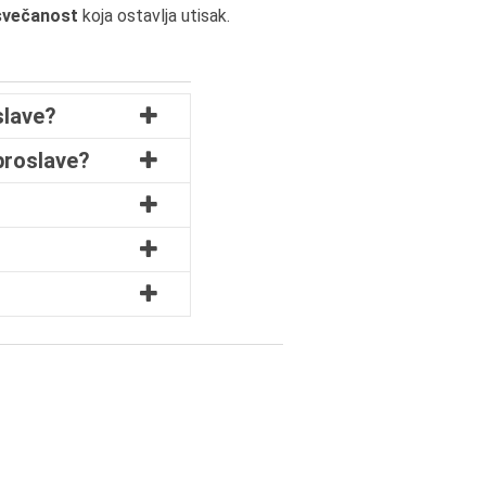
svečanost
koja ostavlja utisak.
slave?
 proslave?