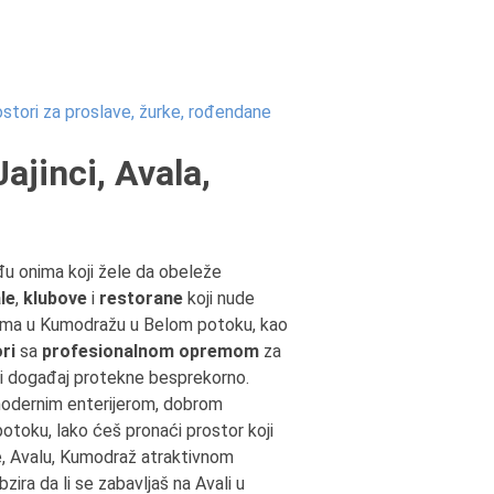
stori za proslave, žurke, rođendane
ajinci, Avala,
đu onima koji žele da obeleže
le
,
klubove
i
restorane
koji nude
ncima u Kumodražu u Belom potoku, kao
ri
sa
profesionalnom opremom
za
ki događaj protekne besprekorno.
 modernim enterijerom, dobrom
otoku, lako ćeš pronaći prostor koji
ce, Avalu, Kumodraž atraktivnom
ira da li se zabavljaš na Avali u