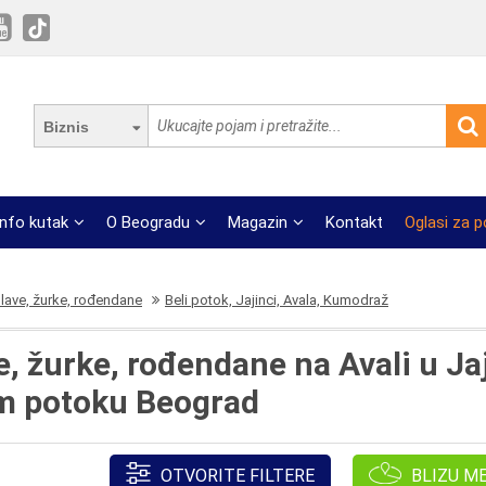
Biznis
Info kutak
O Beogradu
Magazin
Kontakt
Oglasi za 
slave, žurke, rođendane
Beli potok, Jajinci, Avala, Kumodraž
e, žurke, rođendane na Avali u J
m potoku Beograd
OTVORITE FILTERE
BLIZU M