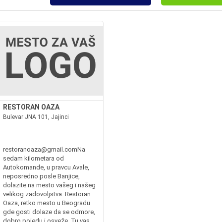
RESTORAN OAZA
Bulevar JNA 101, Jajinci
o.comKlub
restoranoaza@gmail.comNa
sedam kilometara od
Autokomande, u pravcu Avale,
neposredno posle Banjice,
dolazite na mesto vašeg i našeg
velikog zadovoljstva. Restoran
Oaza, retko mesto u Beogradu
gde gosti dolaze da se odmore,
dobro pojedu i osveže. Tu vas