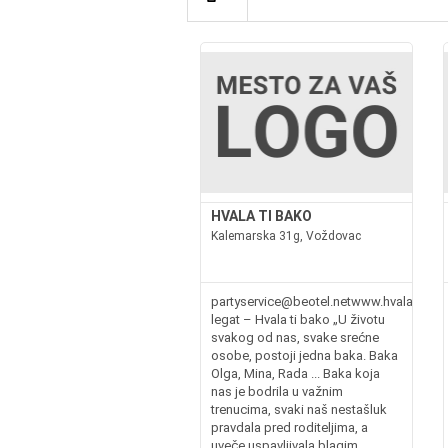
HVALA TI BAKO
Kalemarska 31g, Voždovac
partyservice@beotel.netwww.hvalatibak
legat – Hvala ti bako „U životu
svakog od nas, svake srećne
osobe, postoji jedna baka. Baka
Olga, Mina, Rada ... Baka koja
nas je bodrila u važnim
trenucima, svaki naš nestašluk
pravdala pred roditeljima, a
uveče uspavljivala blagim