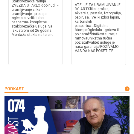
Staklorezačka radnja
ATELJE ZA URAMLJIVANJE
ZVEZDA STAKLO doo nudi: -
BG ARTSlika, grafika,
uramljivanje slika -
akvarela, pastela, fotografija,
uramljivanje i prodaja
papirusa...Veliki izbor lajsni,
ogledala- veliki izbor
kartonskih
paspartua- kompletne
paspartua...Digitalna
staklorezačke usluge. Sa
štampaOgledala - gotova ili
iskustvom od 26 godina.
po narudžbiniRestauracija
Montaža stakla na terenu.
ramovaUnikatna ručna
pozlataKvalitet usluge je
naša garancija!POZIVAMO
VAS DA NAS POSETITE.
PODKAST