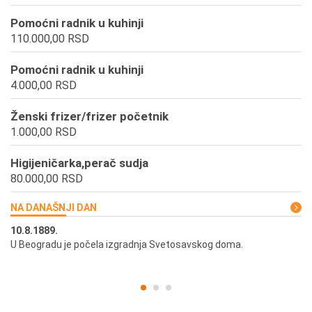
Pomoćni radnik u kuhinji
110.000,00 RSD
Pomoćni radnik u kuhinji
4.000,00 RSD
Ženski frizer/frizer početnik
1.000,00 RSD
Higijeničarka,perač sudja
80.000,00 RSD
NA DANAŠNJI DAN
10.8.1889.
10
U Beogradu je počela izgradnja Svetosavskog doma.
Ut
st