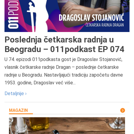
Poslednja četkarska radnja u
Beogradu – 011podkast EP 074
U 74. epizodi 011podkasta gost je Dragoslav Stojanović,
vlasnik četkarske radnje Dragan – poslednje četkarske
radnje u Beogradu. Nastavljajući tradiciju započetu davne
1953. godine, Dragoslav već više...
Detaljnije ›
MAGAZIN