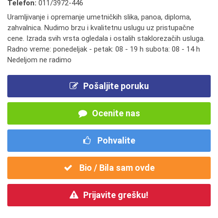
Telefon:
011/3972-446
Uramljivanje i opremanje umetničkih slika, panoa, diploma,
zahvalnica. Nudimo brzu i kvalitetnu uslugu uz pristupačne
cene. Izrada svih vrsta ogledala i ostalih staklorezačih usluga.
Radno vreme: ponedeljak - petak: 08 - 19 h subota: 08 - 14 h
Nedeljom ne radimo
Pošaljite poruku
Ocenite nas
Pohvalite
Bio / Bila sam ovde
Prijavite grešku!