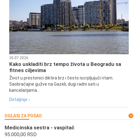
30.07.2026
Kako uskladiti brz tempo života u Beogradu sa
fitnes ciljevima
Život u prestonici diktira brz i često iscrpljujući ritam.
Saobraćajne gužve na Gazeli, dugi radni sati u
kancelarijama...
Detaljnije ›
OGLASI ZA POSAO
Medicinska sestra - vaspitač
95.000,00 RSD