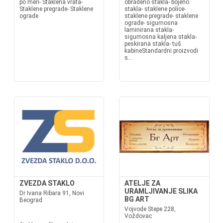
po meri- Staklena vrata-
obrađeno stakla- bojeno
Staklene pregrade- Staklene
stakla- staklene police-
ograde
staklene pregrade- staklene
ograde- sigurnosna
laminirana stakla-
sigurnosna kaljena stakla-
peskirana stakla- tuš
kabineStandardni proizvodi
s...
ZVEZDA STAKLO
ATELJE ZA
URAMLJIVANJE SLIKA
Dr Ivana Ribara 91, Novi
BG ART
Beograd
Vojvode Stepe 228,
Voždovac