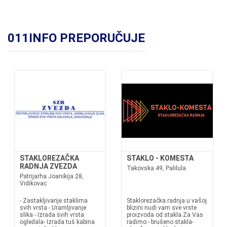
011INFO PREPORUČUJE
STAKLOREZAČKA
STAKLO - KOMESTA
RADNJA ZVEZDA
Takovska 49, Palilula
Patrijarha Joanikija 28,
Vidikovac
- Zastakljivanje staklima
Staklorezačka radnja u vašoj
svih vrsta - Uramljivanje
blizini nudi vam sve vrste
slika - Izrada svih vrsta
proizvoda od stakla.Za Vas
ogledala- Izrada tuš kabina
radimo:- brušeno stakla-