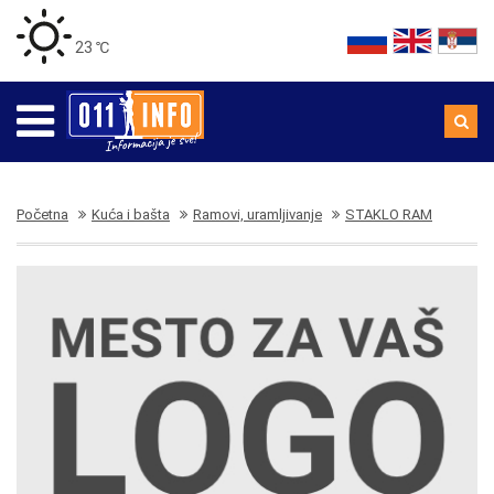
23 ℃
Početna
Kuća i bašta
Ramovi, uramljivanje
STAKLO RAM