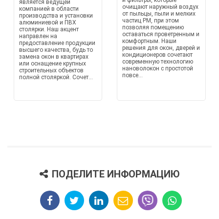
и фильтры, которые
является ведущей
очищают наружный воздух
компанией в области
от пыльцы, пыли и мелких
производства и установки
частиц PM, при этом
алюминиевой и ПВХ
позволяя помещению
столярки. Наш акцент
оставаться проветренным и
направлен на
комфортным. Наши
предоставление продукции
решения для окон, дверей и
высшего качества, будь то
кондиционеров сочетают
замена окон в квартирах
современную технологию
или оснащение крупных
нановолокон с простотой
строительных объектов
повсе...
полной столяркой. Сочет...
ПОДЕЛИТЕ ИНФОРМАЦИЮ