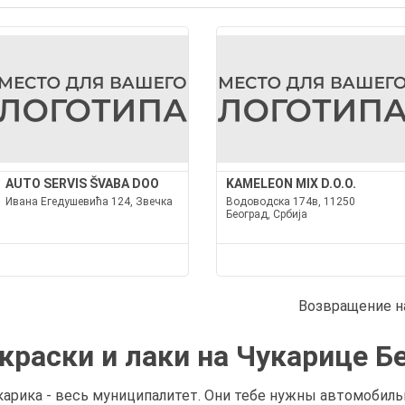
AUTO SERVIS ŠVABA DOO
KAMELEON MIX D.O.O.
Ивана Егедушевића 124, Звечка
Водоводска 174в, 11250
Београд, Србија
Возвращение н
раски и лаки на Чукарице Б
арика - весь муниципалитет. Они тебе нужны автомобильн