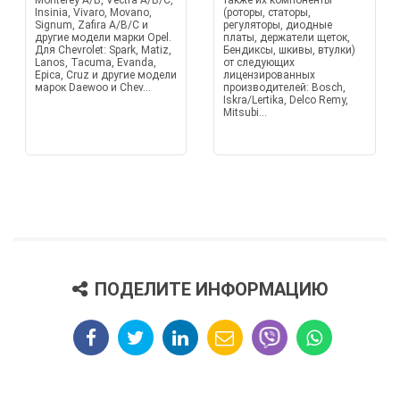
Monterey A/B, Vectra A/B/C,
также их компоненты
Insinia, Vivaro, Movano,
(роторы, статоры,
Signum, Zafira A/B/C и
регуляторы, диодные
другие модели марки Opel.
платы, держатели щеток,
Для Chevrolet: Spark, Matiz,
Бендиксы, шкивы, втулки)
Lanos, Tacuma, Evanda,
от следующих
Epica, Cruz и другие модели
лицензированных
марок Daewoo и Chev...
производителей: Bosch,
Iskra/Lertika, Delco Remy,
Mitsubi...
ПОДЕЛИТЕ ИНФОРМАЦИЮ