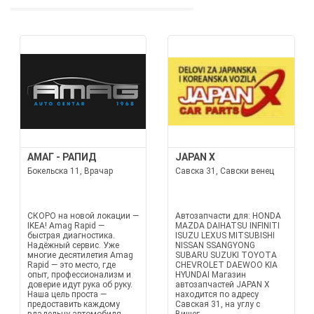
АМАГ - РАПИД
JAPAN X
Бокельска 11, Врачар
Савска 31, Савски венец
СКОРО на новой локации —
Автозапчасти для: HONDA
IKEA! Amag Rapid —
MAZDA DAIHATSU INFINITI
быстрая диагностика.
ISUZU LEXUS MITSUBISHI
Надёжный сервис. Уже
NISSAN SSANGYONG
многие десятилетия Amag
SUBARU SUZUKI TOYOTA
Rapid — это место, где
CHEVROLET DAEWOO KIA
опыт, профессионализм и
HYUNDAI Магазин
доверие идут рука об руку.
автозапчастей JAPAN X
Наша цель проста —
находится по адресу
предоставить каждому
Савская 31, на углу с