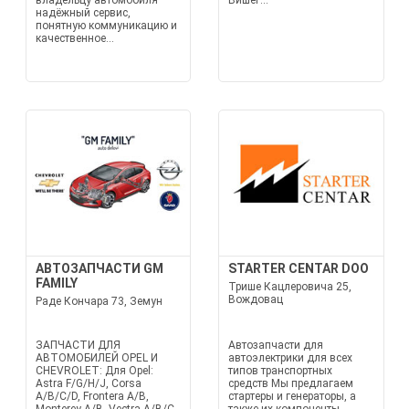
владельцу автомобиля
Вишег...
надёжный сервис,
понятную коммуникацию и
качественное...
АВТОЗАПЧАСТИ GM
STARTER CENTAR DOO
FAMILY
Трише Кацлеровича 25,
Вождовац
Раде Кончара 73, Земун
ЗАПЧАСТИ ДЛЯ
Автозапчасти для
АВТОМОБИЛЕЙ OPEL И
автоэлектрики для всех
CHEVROLET: Для Opel:
типов транспортных
Astra F/G/H/J, Corsa
средств Мы предлагаем
A/B/C/D, Frontera A/B,
стартеры и генераторы, а