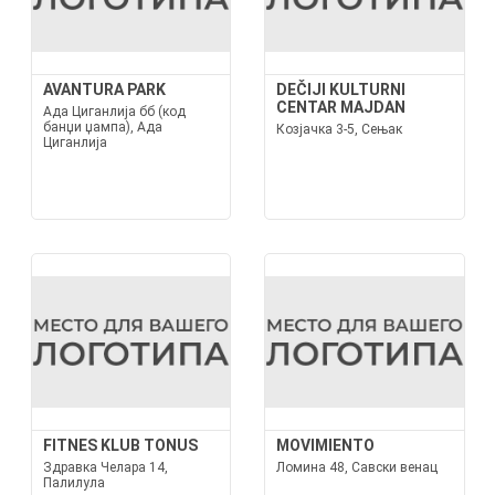
AVANTURA PARK
DEČIJI KULTURNI
CENTAR MAJDAN
Ада Циганлија бб (код
банџи џампа), Ада
Козјачка 3-5, Сењак
Циганлија
FITNES KLUB TONUS
MOVIMIENTO
Здравка Челара 14,
Ломина 48, Савски венац
Палилула