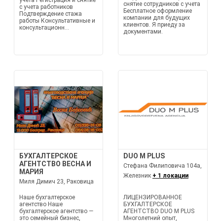
учета Регистрация и снятие
снятие сотрудников с учета
с учета работников
Бесплатное оформление
Подтверждение стажа
компании для будущих
работы Консультативные и
клиентов. Я приеду за
консультационн...
документами.
БУХГАЛТЕРСКОЕ
DUO M PLUS
АГЕНТСТВО ВЕСНА И
Стефана Филиповича 104a,
МАРИЯ
Железник
+ 1 локации
Миля Димич 23, Раковица
Наше бухгалтерское
ЛИЦЕНЗИРОВАННОЕ
агентство Наше
БУХГАЛТЕРСКОЕ
бухгалтерское агентство —
АГЕНТСТВО DUO M PLUS
это семейный бизнес,
Многолетний опыт,