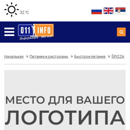
32 ℃
Начальная
Питание и рестораны
Быстрое питание
ŠPIZZA