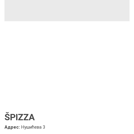
ŠPIZZA
Адрес:
Нушићева 3