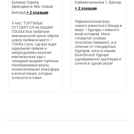
Булевар Зорана
Каймакчаланска 1, Врачар
Джинджича 48а, Новый
+ 2 локации
Белград
+ 2 локации
Первоклассный вкус
У НАС ТОРТИЛЬИ
самого известного блюда в
ГОТОВЯТСЯ НА ВАШИХ
мире — бургеры с немного
ГЛАЗАХ Все любители
иной историей. Мясо
мексиканской кухни обрели
готовится особым
новое любимое место —
способом (смешинг), и в
Tortilla Casa, где вас ждет
отличие от стандартных
идеальная свежая и
бургеров, мясо в нашем
непреодолимо вкусная
BashSmash бургере
мексиканская еда с
одновременно хрустящее и
четырьмя видами тортильи.
сочное в одном укусе!
Незабываемые вкусы,
исключительная атмосфера
и впечатления, которые
останутся в памя...