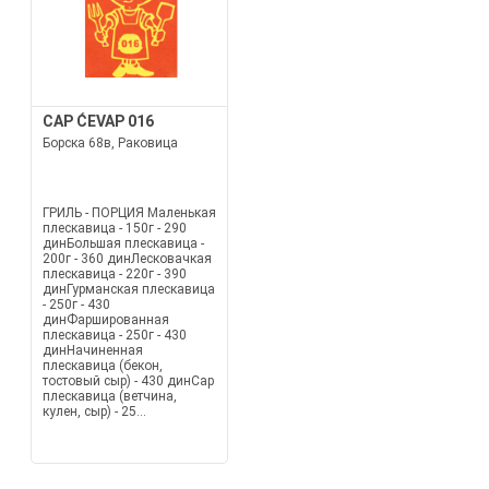
CAP ĆEVAP 016
Борска 68в, Раковица
ГРИЛЬ - ПОРЦИЯ Маленькая
плескавица - 150г - 290
динБольшая плескавица -
200г - 360 динЛесковачкая
плескавица - 220г - 390
динГурманская плескавица
- 250г - 430
динФаршированная
плескавица - 250г - 430
динНачиненная
плескавица (бекон,
тостовый сыр) - 430 динCap
плескавица (ветчина,
кулен, сыр) - 25...