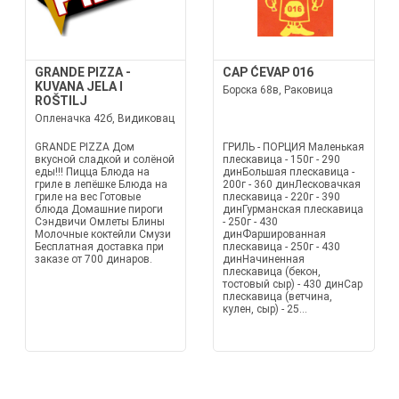
GRANDE PIZZA -
CAP ĆEVAP 016
KUVANA JELA I
Борска 68в, Раковица
ROŠTILJ
Опленачка 42б, Видиковац
GRANDE PIZZA Дом
ГРИЛЬ - ПОРЦИЯ Маленькая
вкусной сладкой и солёной
плескавица - 150г - 290
еды!!! Пицца Блюда на
динБольшая плескавица -
гриле в лепёшке Блюда на
200г - 360 динЛесковачкая
гриле на вес Готовые
плескавица - 220г - 390
блюда Домашние пироги
динГурманская плескавица
Сэндвичи Омлеты Блины
- 250г - 430
Молочные коктейли Смузи
динФаршированная
Бесплатная доставка при
плескавица - 250г - 430
заказе от 700 динаров.
динНачиненная
плескавица (бекон,
тостовый сыр) - 430 динCap
плескавица (ветчина,
кулен, сыр) - 25...