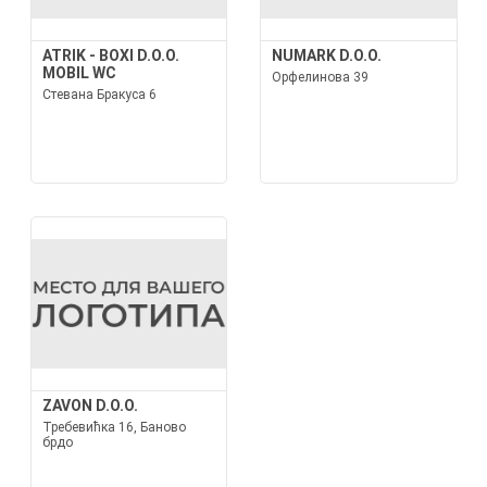
ATRIK - BOXI D.O.O.
NUMARK D.O.O.
MOBIL WC
Орфелинова 39
Стевана Бракуса 6
ZAVON D.O.O.
Требевићка 16, Баново
брдо