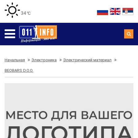
34 ℃
Начальная
Электроника
Электрический материал
BEOBARS D.O.O.