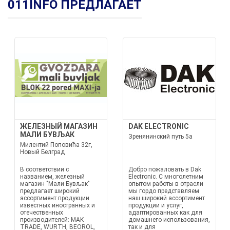
011INFO ПРЕДЛАГАЕТ
ЖЕЛЕЗНЫЙ МАГАЗИН
DAK ELECTRONIC
МАЛИ БУВЉАК
Зренянинский путь 5а
Милентий Поповића 32г,
Новый Белград
В соответствии с
Добро пожаловать в Dak
названием, железный
Electronic. С многолетним
магазин "Мали Бувљак"
опытом работы в отрасли
предлагает широкий
мы гордо представляем
ассортимент продукции
наш широкий ассортимент
известных иностранных и
продукции и услуг,
отечественных
адаптированных как для
производителей: MAK
домашнего использования,
TRADE, WURTH, BEOROL,
так и для