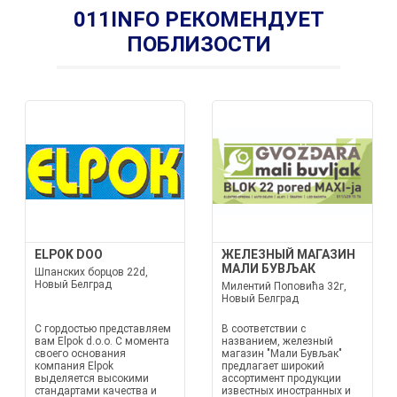
011INFO РЕКОМЕНДУЕТ
ПОБЛИЗОСТИ
ELPOK DOO
ЖЕЛЕЗНЫЙ МАГАЗИН
МАЛИ БУВЉАК
Шпанских борцов 22d,
Новый Белград
Милентий Поповића 32г,
Новый Белград
С гордостью представляем
В соответствии с
вам Elpok d.o.o. С момента
названием, железный
своего основания
магазин "Мали Бувљак"
компания Elpok
предлагает широкий
выделяется высокими
ассортимент продукции
стандартами качества и
известных иностранных и