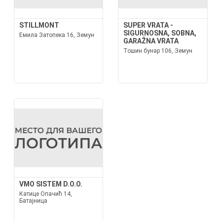
STILLMONT
SUPER VRATA -
SIGURNOSNA, SOBNA,
Емила Затопека 16, Земун
GARAŽNA VRATA
Тошин бунар 106, Земун
VMO SISTEM D.O.O.
Катице Опачић 14,
Батајница