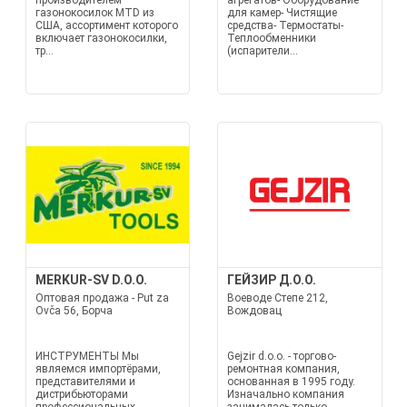
производителем
агрегатов- Оборудование
газонокосилок MTD из
для камер- Чистящие
США, ассортимент которого
средства- Термостаты-
включает газонокосилки,
Теплообменники
тр...
(испарители...
MERKUR-SV D.O.O.
ГЕЙЗИР Д.О.О.
Оптовая продажа - Put za
Воеводе Степе 212,
Ovča 56, Борча
Вождовац
ИНСТРУМЕНТЫ Мы
Gejzir d.o.o. - торгово-
являемся импортёрами,
ремонтная компания,
представителями и
основанная в 1995 году.
дистрибьюторами
Изначально компания